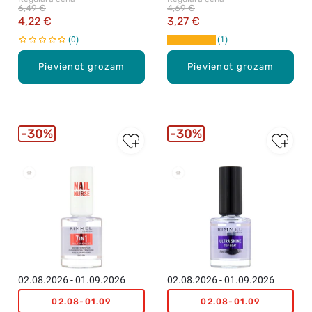
12ml
pārklājums, 12ml
6,49 €
4,69 €
4,22 €
3,27 €
0
1
Pievienot grozam
Pievienot grozam
30%
30%
New
New
02.08.2026 - 01.09.2026
02.08.2026 - 01.09.2026
02.08-01.09
02.08-01.09