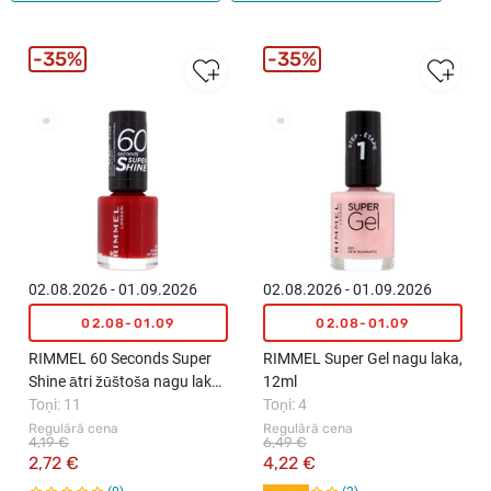
35%
35%
New
02.08.2026 - 01.09.2026
02.08.2026 - 01.09.2026
02.08-01.09
02.08-01.09
RIMMEL 60 Seconds Super
RIMMEL Super Gel nagu laka,
Shine ātri žūštoša nagu laka,
12ml
8ml
Toņi: 11
Toņi: 4
Regulārā cena
Regulārā cena
4,19 €
6,49 €
2,72 €
4,22 €