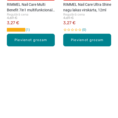
RIMMEL Nail Care Multi
RIMMEL Nail Care Ultra Shine
Benefit 7in1 multifunkcionāls
nagu lakas virskārta, 12ml
Regulārā cena
Regulārā cena
līdzeklis nagiem, 12ml
4,69 €
4,69 €
3,27 €
3,27 €
1
0
Pievienot grozam
Pievienot grozam
Karjera Drogās
BUJ Biežāk uzdotie jautājumi
Lietošanas noteikumi