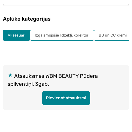
Aplūko kategorijas
Aksesuāri
Izgaismojošie līdzekļi, korektori
BB un CC krēmi
Atsauksmes WBM BEAUTY Pūdera
spilventiņi, 3gab.
Pievienot atsauksmi