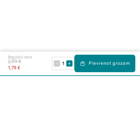
Regulārā cena
2,99 €
–
+
Pievienot grozam
1,79 €
Karjera Drogās
BUJ Biežāk uzdotie jautājumi
Lietošanas noteikumi