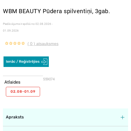
WBM BEAUTY Pūdera spilventiņi, 3gab.
Piedāvājums ir spēkā no
02.08.2026 -
01.09.2026
( 0 ) atsauksmes
559074
Atlaides
02.08-01.09
Apraksts