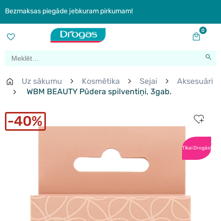
Bezmaksas piegāde jebkuram pirkumam!
0
Uz sākumu
Kosmētika
Sejai
Aksesuāri
WBM BEAUTY Pūdera spilventiņi, 3gab.
40%
Tikai Drogās!