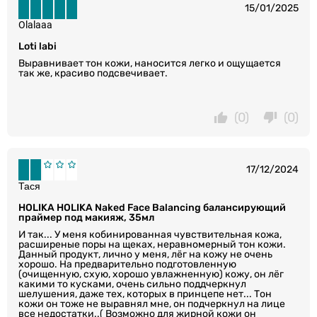
15/01/2025
Olalaaa
Loti labi
Выравнивает тон кожи, наносится легко и ощущается
так же, красиво подсвечивает.
(0)
(0)
17/12/2024
Тася
HOLIKA HOLIKA Naked Face Balancing балансирующий
праймер под макияж, 35мл
И так... У меня кобинированная чувствительная кожа,
расширеные поры на щеках, неравномерный тон кожи.
Данный продукт, лично у меня, лёг на кожу не очень
хорошо. На предварительно подготовленную
(очищенную, схую, хорошо увлажненную) кожу, он лёг
какими то кусками, очень сильно поддчеркнул
шелушения, даже тех, которых в принцепе нет... Тон
кожи он тоже не выравнял мне, он подчеркнул на лице
все недостатки..( Возможно для жирной кожи он