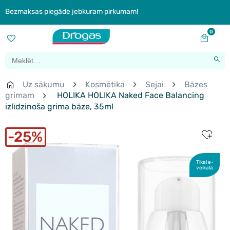
Bezmaksas piegāde jebkuram pirkumam!
0
Uz sākumu
Kosmētika
Sejai
Bāzes
grimam
HOLIKA HOLIKA Naked Face Balancing
izlīdzinoša grima bāze, 35ml
25%
Tikai e-
veikalā