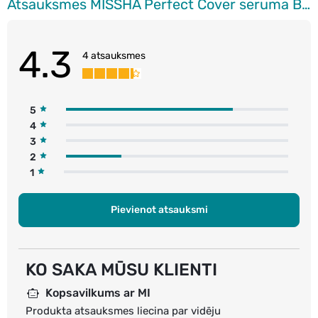
Atsauksmes MISSHA Perfect Cover seruma BB krēms sejai SPF50+, No.23, Natural Beige, 20ml
4.3
4 atsauksmes
5
4
3
2
1
Pievienot atsauksmi
KO SAKA MŪSU KLIENTI
Kopsavilkums ar MI
Produkta atsauksmes liecina par vidēju