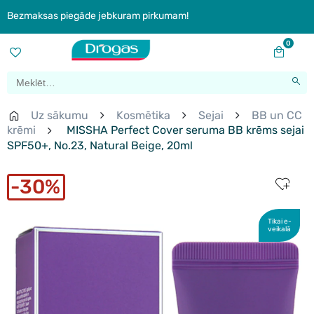
Bezmaksas piegāde jebkuram pirkumam!
0
Uz sākumu
Kosmētika
Sejai
BB un CC
krēmi
MISSHA Perfect Cover seruma BB krēms sejai
SPF50+, No.23, Natural Beige, 20ml
30%
Tikai e-
veikalā