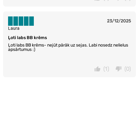
23/12/2025
Laura
Ļoti labs BB krēms
Ļoti labs BB krēms- nejūt pārāk uz sejas. Labi nosedz nelielus
apsārtumus :)
(1)
(0)