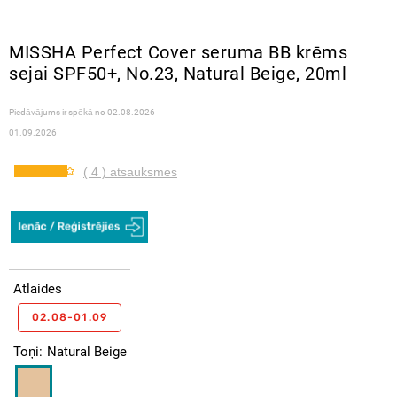
MISSHA Perfect Cover seruma BB krēms
sejai SPF50+, No.23, Natural Beige, 20ml
Piedāvājums ir spēkā no
02.08.2026 -
01.09.2026
( 4 ) atsauksmes
Atlaides
02.08-01.09
Toņi
Natural Beige