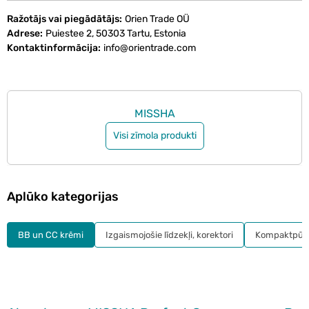
Ražotājs vai piegādātājs
Orien Trade OÜ
Adrese
Puiestee 2, 50303 Tartu, Estonia
Kontaktinformācija
info@orientrade.com
MISSHA
Visi zīmola produkti
Aplūko kategorijas
BB un CC krēmi
Izgaismojošie līdzekļi, korektori
Kompaktpūde