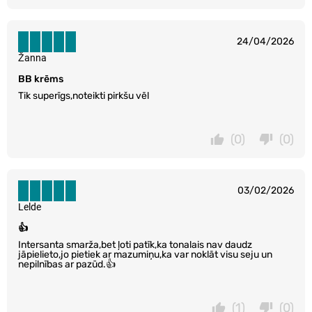
24/04/2026
Žanna
BB krēms
Tik superīgs,noteikti pirkšu vēl
(0)
(0)
03/02/2026
Lelde
👍
Intersanta smarža,bet ļoti patīk,ka tonalais nav daudz
jāpielieto,jo pietiek ar mazumiņu,ka var noklāt visu seju un
nepilnības ar pazūd.👍
(1)
(0)