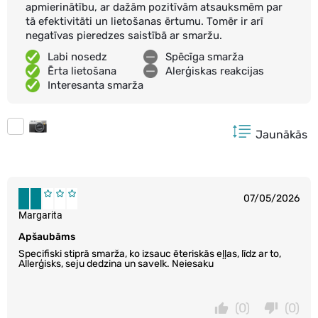
apmierinātību, ar dažām pozitīvām atsauksmēm par
tā efektivitāti un lietošanas ērtumu. Tomēr ir arī
negatīvas pieredzes saistībā ar smaržu.
Labi nosedz
Spēcīga smarža
Ērta lietošana
Alerģiskas reakcijas
Interesanta smarža
Jaunākās
07/05/2026
Margarita
Apšaubāms
Specifiski stiprā smarža, ko izsauc ēteriskās eļļas, līdz ar to,
Allerģisks, seju dedzina un savelk. Neiesaku
(0)
(0)