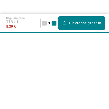
Regulārā cena
11,99 €
–
+
Pievienot grozam
8,39 €
Karjera Drogās
BUJ Biežāk uzdotie jautājumi
Lietošanas noteikumi
Par Drogas