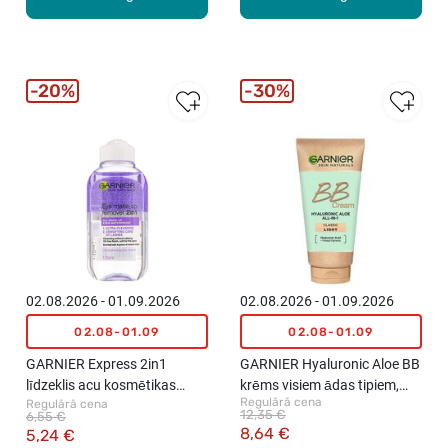
20%
30%
02.08.2026 - 01.09.2026
02.08.2026 - 01.09.2026
02.08-01.09
02.08-01.09
GARNIER Express 2in1
GARNIER Hyaluronic Aloe BB
līdzeklis acu kosmētikas
krēms visiem ādas tipiem,
Regulārā cena
Regulārā cena
noņemšanai, 125ml
50ml
12,35 €
6,55 €
8,64 €
5,24 €