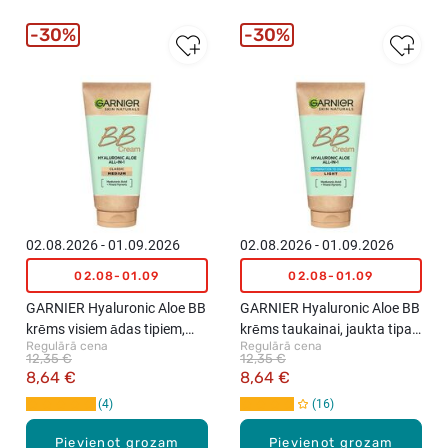
30%
30%
02.08.2026 - 01.09.2026
02.08.2026 - 01.09.2026
02.08-01.09
02.08-01.09
GARNIER Hyaluronic Aloe BB
GARNIER Hyaluronic Aloe BB
krēms visiem ādas tipiem,
krēms taukainai, jaukta tipa
Regulārā cena
Regulārā cena
50ml
ādai, 50ml
12,35 €
12,35 €
8,64 €
8,64 €
4
16
Pievienot grozam
Pievienot grozam