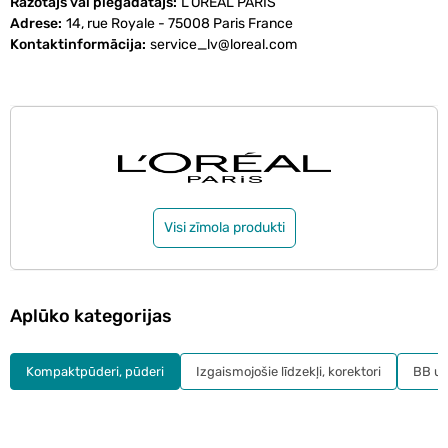
Ražotājs vai piegādātājs
L’ORÉAL PARIS
Adrese
14, rue Royale - 75008 Paris France
Kontaktinformācija
service_lv@loreal.com
Visi zīmola produkti
Aplūko kategorijas
Kompaktpūderi, pūderi
Izgaismojošie līdzekļi, korektori
BB un