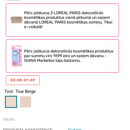
Pērc jebkurus 2 LOREAL PARIS dekoratīvās
kosmētikas produktus vienā pirkumā un saņem
dāvanā LOREAL PARIS kosmētikas somiņu. Tikai
e-veikalā!
Pērc jebkurus dekoratīvās kosmētikas produktus
par summu virs 19,99 eiro un saņem dāvanu -
ISANA Marbelize lūpu balzamu.
02.08-01.09
Toņi
True Beige
486596
PRODUKTA KONSISTENCE
Pūderis