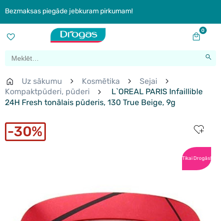
Bezmaksas piegāde jebkuram pirkumam!
0
Uz sākumu
Kosmētika
Sejai
Kompaktpūderi, pūderi
L`OREAL PARIS Infaillible
24H Fresh tonālais pūderis, 130 True Beige, 9g
30%
Tikai Drogās!