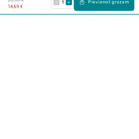
20,99 €
–
+
Pievienot grozam
14,69 €
Karjera Drogās
BUJ Biežāk uzdotie jautājumi
Lietošanas noteikumi
Par Drogas
E-veikals