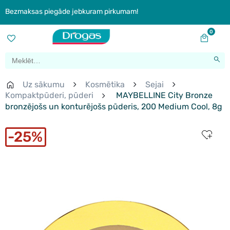
Bezmaksas piegāde jebkuram pirkumam!
0
Uz sākumu
Kosmētika
Sejai
Kompaktpūderi, pūderi
MAYBELLINE City Bronze
bronzējošs un konturējošs pūderis, 200 Medium Cool, 8g
25%
New