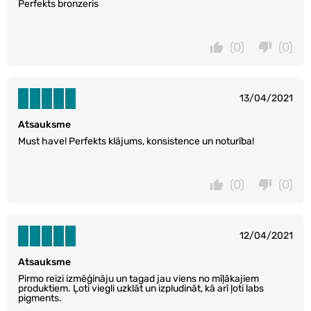
Perfekts bronzeris
(0)
(0)
13/04/2021
Atsauksme
Must have! Perfekts klājums, konsistence un noturība!
(0)
(0)
12/04/2021
Atsauksme
Pirmo reizi izmēģināju un tagad jau viens no mīļākajiem
produktiem. Ļoti viegli uzklāt un izpludināt, kā arī ļoti labs
pigments.