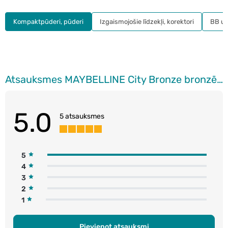
Kompaktpūderi, pūderi
Izgaismojošie līdzekļi, korektori
BB un
Atsauksmes MAYBELLINE City Bronze bronzējošs un konturējošs pūderis, 200 Medium Cool, 8g
5.0
5 atsauksmes
5
4
3
2
1
Pievienot atsauksmi