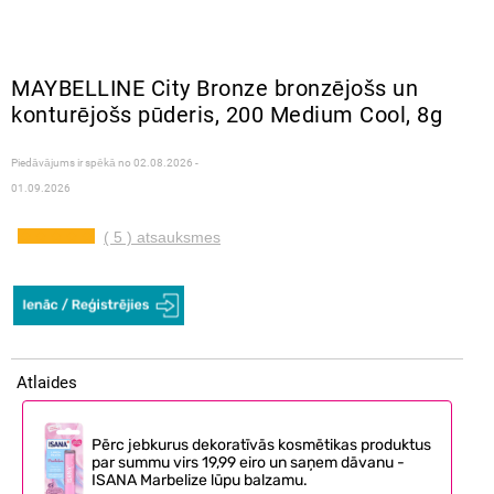
MAYBELLINE City Bronze bronzējošs un
konturējošs pūderis, 200 Medium Cool, 8g
Piedāvājums ir spēkā no
02.08.2026 -
01.09.2026
( 5 ) atsauksmes
Atlaides
Pērc jebkurus dekoratīvās kosmētikas produktus
par summu virs 19,99 eiro un saņem dāvanu -
ISANA Marbelize lūpu balzamu.