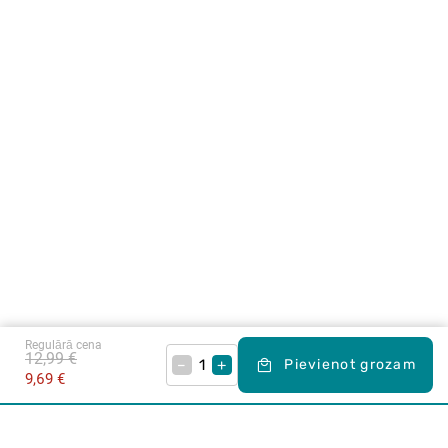
Regulārā cena
12,99 €
–
+
Pievienot grozam
9,69 €