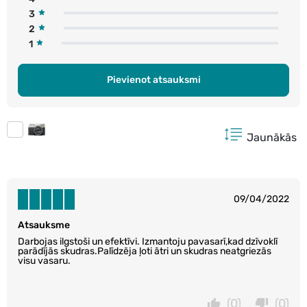
3
2
1
Pievienot atsauksmi
Jaunākās
09/04/2022
Atsauksme
Darbojas ilgstoši un efektīvi. Izmantoju pavasarī,kad dzīvoklī
parādījās skudras.Palīdzēja ļoti ātri un skudras neatgriezās
visu vasaru.
(0)
(0)