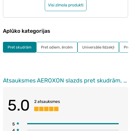
Visi zīmola produkti
Aplūko kategorijas
Pret skudrām
Pret odiem, ērcēm
Universālie līdzekļi
Pre
Atsauksmes AEROXON slazds pret skudrām, 8g
5.0
2 atsauksmes
5
4