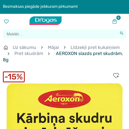
Bezmaksas piegāde jebkuram pirkumam!
0
Uz sākumu
Mājai
Līdzekļi pret kukaiņiem
Pret skudrām
AEROXON slazds pret skudrām,
8g
15%