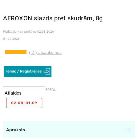
AEROXON slazds pret skudrām, 8g
Piedāvājums ir spēkā no
02.08.2026 -
01.09.2026
( 2 ) atsauksmes
59504
Atlaides
02.08-01.09
Apraksts