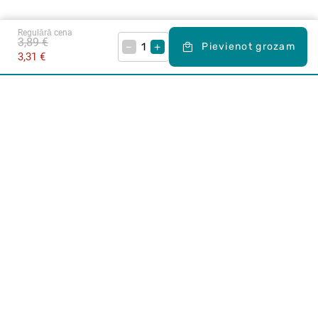
Regulārā cena
3,89 €
–
+
Pievienot grozam
3,31 €
Karjera Drogās
BUJ Biežāk uzdotie jautājumi
Lietošanas noteikumi
Par Drogas