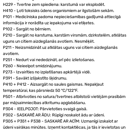
H229 - Tvertne zem spiediena: karstumā var eksplodēt.
H410 - Ļoti toksisks ūdens organismiem ar ilgstošām sekām.
P101 - Medicīniska padoma nepieciešamības gadījumā attiecīgā
informācija ir norādīta uz iepakojuma vai etiķetes.
P102 - Sargāt no bērniem.
P210 - Sargāt no karstuma, karstām virsmām, dzirkstelēm, atklātas
uguns un citiem aizdegšanās avotiem. Nesmēķēt.
P211 - Neizsmidzināt uz atklātas uguns vai citiem aizdegšanās
avotiem.
P251 - Nedurt vai nededzināt, arī pēc izlietošanas.
P260 - Neieelpot smidzinājumu.
P273 - Izvairīties no izplatīšanas apkārtējā vidē.
P391 - Savākt izšļakstīto šķidrumu.
P410 + P412 - Aizsargāt no saules gaismas. Nepakļaut
temperatūrai, kas pārsniedz 50 °C/122°F.
P501 - Atbrīvoties no satura/tvertnes atbilstoši vietējām prasībām
par mājsaimniecības atkritumu apglabāšanu.
P304 - IEELPOJOT: Pārvietoties svaigā gaisā.
P302 - SASKARĒ AR ĀDU: Rūpīgi noskalot ādu ar ūdeni.
P305 + P351 + P338 - SASKARĒ AR ACĪM: Uzmanīgi izskalot ar
ūdeni vairākas minūtes. Izņemt kontaktlēcas, ja tās ir ievietotas un