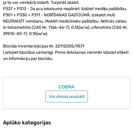
ja to var vienkārši izdarīt. Turpināt skalot.
P337 + P313 - Ja acu iekaisums nepāriet: lūdziet mediķu palīdzību.
P301 + P330 + P311 - NORĪŠANAS GADĪJUMĀ: izskalot muti.
NEIZRAISĪT vemšanu. Meklēt medicīnisko palīdzību. Aktīvās vielas:
d-tetrametrīns (CAS Nr. 1166-46-7): 0,15(w/w), cifenotrīns (CAS Nr.
39515-40-7): 0,15(w/w).
Biocīda Inventarizācijas Nr. 22112005/9571
Lietojiet biocīdus uzmanīgi. Pirms lietošanas vienmēr izlasiet etiķeti
un informāciju par biocīdu.
COBRA
Visi zīmola produkti
Aplūko kategorijas