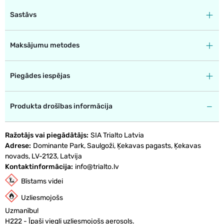
Sastāvs
Maksājumu metodes
Piegādes iespējas
Produkta drošības informācija
Ražotājs vai piegādātājs
SIA Trialto Latvia
Adrese
Dominante Park, Saulgoži, Ķekavas pagasts, Ķekavas
novads, LV-2123, Latvija
Kontaktinformācija
info@trialto.lv
Bīstams videi
Uzliesmojošs
Uzmanību!
H222 - Īpaši viegli uzliesmojošs aerosols.