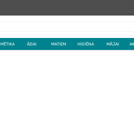
MĒTIKA
ĀDAI
MATIEM
HIGIĒNA
MĀJAI
A