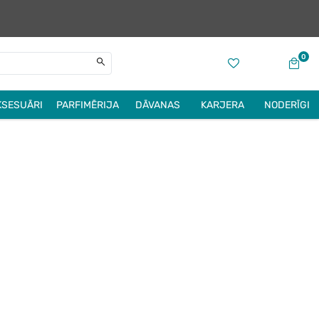
0
KSESUĀRI
PARFIMĒRIJA
DĀVANAS
KARJERA
NODERĪGI