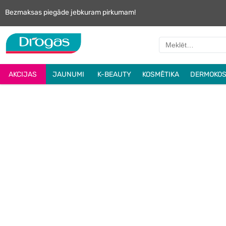
Bezmaksas piegāde jebkuram pirkumam!
AKCIJAS
JAUNUMI
K-BEAUTY
KOSMĒTIKA
DERMOKOS