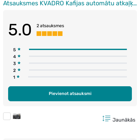
Atsauksmes KVADRO Kafijas automātu atkaļķotājs, 700ml
5.0
2 atsauksmes
5
4
3
2
1
Pievienot atsauksmi
Jaunākās