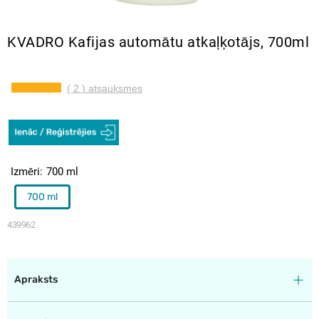
KVADRO Kafijas automātu atkaļķotājs, 700ml
( 2 ) atsauksmes
Izmēri
700 ml
700 ml
439962
Apraksts