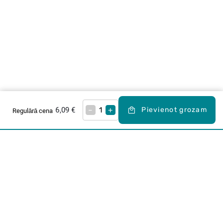
6,09 €
–
+
Pievienot grozam
Regulārā cena
Karjera Drogās
BUJ Biežāk uzdotie jautājumi
Lietošanas noteikumi