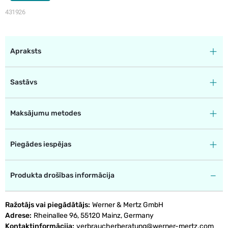
431926
Apraksts
Sastāvs
Maksājumu metodes
Piegādes iespējas
Produkta drošības informācija
Ražotājs vai piegādātājs
Werner & Mertz GmbH
Adrese
Rheinallee 96, 55120 Mainz, Germany
Kontaktinformācija
verbraucherberatung@werner-mertz.com