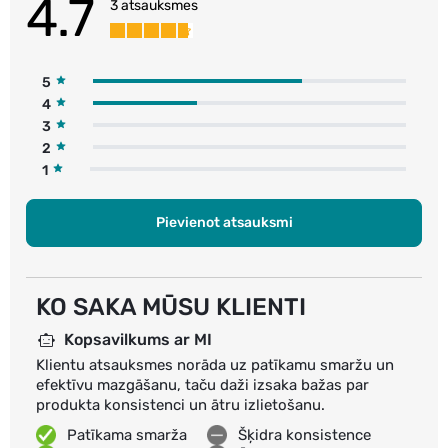
4.7
3 atsauksmes
5
4
3
2
1
Pievienot atsauksmi
KO SAKA MŪSU KLIENTI
Kopsavilkums ar MI
Klientu atsauksmes norāda uz patīkamu smaržu un
efektīvu mazgāšanu, taču daži izsaka bažas par
produkta konsistenci un ātru izlietošanu.
Patīkama smarža
Šķidra konsistence