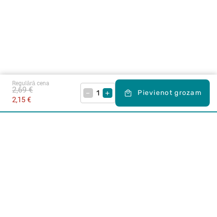
Regulārā cena
2,69 €
–
+
Pievienot grozam
2,15 €
Karjera Drogās
BUJ Biežāk uzdotie jautājumi
Lietošanas noteikumi