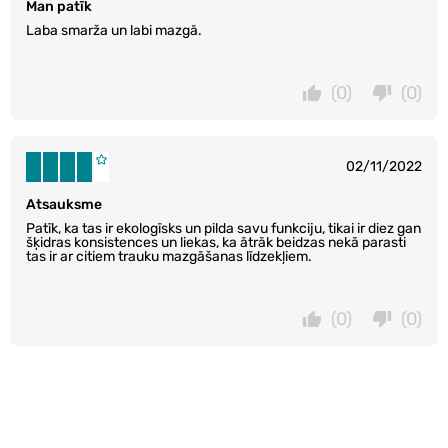
Man patīk
Laba smarža un labi mazgā.
(0)
(0)
02/11/2022
Atsauksme
Patīk, ka tas ir ekologīsks un pilda savu funkciju, tikai ir diez gan
šķidras konsistences un liekas, ka ātrāk beidzas nekā parasti
tas ir ar citiem trauku mazgāšanas līdzekļiem.
(0)
(0)