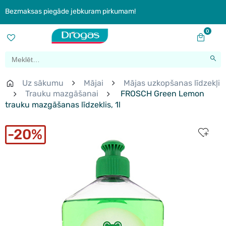
Bezmaksas piegāde jebkuram pirkumam!
0
Uz sākumu
Mājai
Mājas uzkopšanas līdzekļi
Trauku mazgāšanai
FROSCH Green Lemon
trauku mazgāšanas līdzeklis, 1l
20%