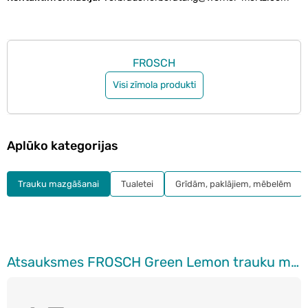
FROSCH
Visi zīmola produkti
Aplūko kategorijas
Trauku mazgāšanai
Tualetei
Grīdām, paklājiem, mēbelēm
Atsauksmes FROSCH Green Lemon trauku mazgāšanas līdzeklis, 1l