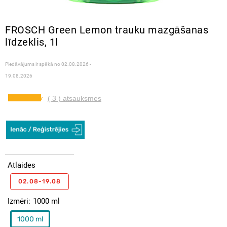
FROSCH Green Lemon trauku mazgāšanas
līdzeklis, 1l
Piedāvājums ir spēkā no
02.08.2026 -
19.08.2026
( 3 ) atsauksmes
Atlaides
02.08-19.08
Izmēri
1000 ml
1000 ml