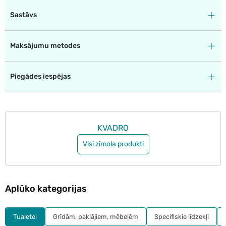
Sastāvs
Maksājumu metodes
Piegādes iespējas
KVADRO
Visi zīmola produkti
Aplūko kategorijas
Tualetei
Grīdām, paklājiem, mēbelēm
Specifiskie līdzekļi