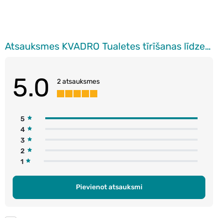
Atsauksmes KVADRO Tualetes tīrīšanas līdzeklis kaļķakmens un rūsas noņemšanai, 1l
5.0
2 atsauksmes
5
4
3
2
1
Pievienot atsauksmi