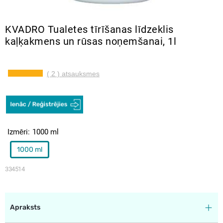
KVADRO Tualetes tīrīšanas līdzeklis
kaļķakmens un rūsas noņemšanai, 1l
( 2 ) atsauksmes
Izmēri
1000 ml
1000 ml
334514
Apraksts