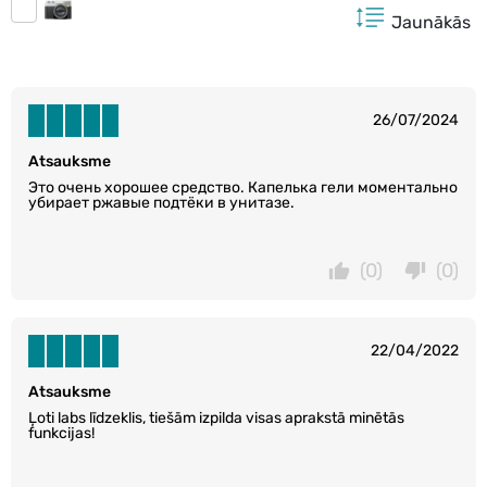
Jaunākās
26/07/2024
Atsauksme
Это очень хорошее средство. Капелька гели моментально
убирает ржавые подтёки в унитазе.
(0)
(0)
22/04/2022
Atsauksme
Ļoti labs līdzeklis, tiešām izpilda visas aprakstā minētās
funkcijas!