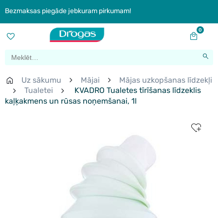
Bezmaksas piegāde jebkuram pirkumam!
0
Uz sākumu
Mājai
Mājas uzkopšanas līdzekļi
Tualetei
KVADRO Tualetes tīrīšanas līdzeklis
kaļķakmens un rūsas noņemšanai, 1l