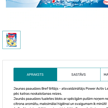
APRAKSTS
SASTĀVS
M
Jaunas paaudzes Bref tīrītājs - atsvaidzinātājs Power Activ
pēc katras noskalošanas reizes.
Jaunās paaudzes tualetes bloks ar spēcīgām putām noņem netī
citrona aromātu, maksimālai higiēnai un svaigumam ik minūti!