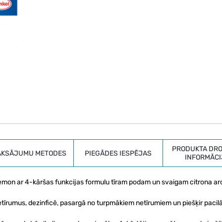
PRODUKTA DRO
AKSĀJUMU METODES
PIEGĀDES IESPĒJAS
INFORMĀCI
 Lemon ar 4-kāršas funkcijas formulu tīram podam un svaigam citrona 
rumus, dezinficē, pasargā no turpmākiem netīrumiem un piešķir pacil