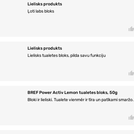
Lielisks produkts
Ļoti labs bloks
Lielisks produkts
Lielisks tualetes bloks, pilda savu funkciju
BREF Power Activ Lemon tualetes bloks, 50g
Bloki ir lieliski. Tualete vienmēr ir tīra un patīkami smaržo.