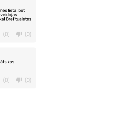
mes lieta, bet
neveidojas
ai Bref tualetes
(0)
(0)
māts kas
(0)
(0)