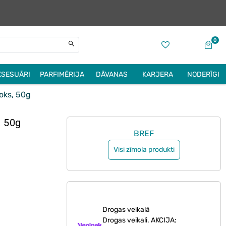
0
KSESUĀRI
PARFIMĒRIJA
DĀVANAS
KARJERA
NODERĪGI
oks, 50g
, 50g
BREF
Visi zīmola produkti
Drogas veikalā
Drogas veikali. AKCIJA: