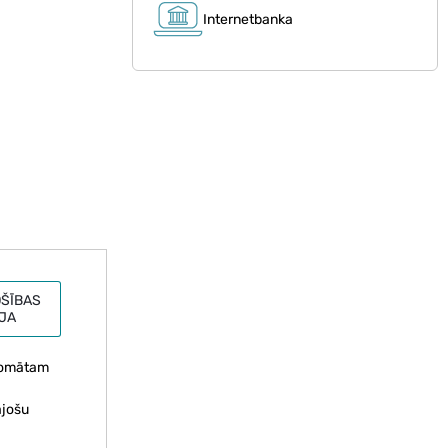
Internetbanka
ŠĪBAS
JA
aromātam
ājošu