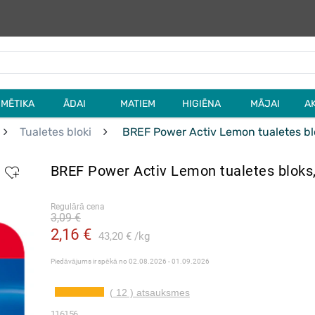
MĒTIKA
ĀDAI
MATIEM
HIGIĒNA
MĀJAI
A
Tualetes bloki
BREF Power Activ Lemon tualetes bl
BREF Power Activ Lemon tualetes bloks
Regulārā cena
3,09 €
2,16 €
43,20 €
kg
Piedāvājums ir spēkā no
02.08.2026 - 01.09.2026
( 12 ) atsauksmes
116156