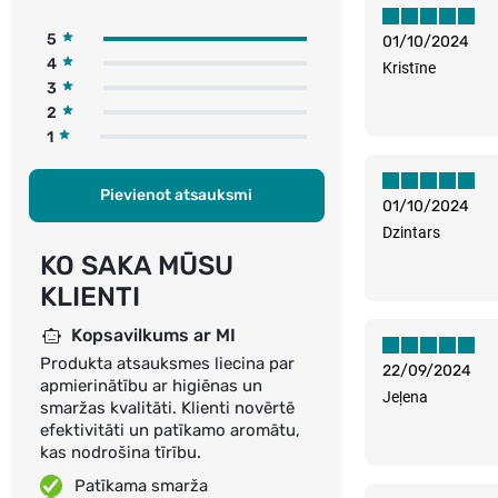
5
01/10/2024
4
Kristīne
3
2
1
Pievienot atsauksmi
01/10/2024
Dzintars
KO SAKA MŪSU
KLIENTI
Kopsavilkums ar MI
Produkta atsauksmes liecina par
22/09/2024
apmierinātību ar higiēnas un
Jeļena
smaržas kvalitāti. Klienti novērtē
efektivitāti un patīkamo aromātu,
kas nodrošina tīrību.
Patīkama smarža