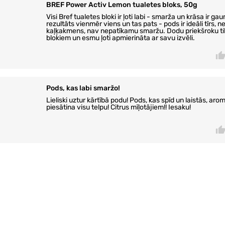
BREF Power Activ Lemon tualetes bloks, 50g
Visi Bref tualetes bloki ir ļoti labi - smarža un krāsa ir gau
rezultāts vienmēr viens un tas pats - pods ir ideāli tīrs, 
kaļķakmens, nav nepatīkamu smaržu. Dodu priekšroku tik
blokiem un esmu ļoti apmierināta ar savu izvēli.
Pods, kas labi smaržo!
Lieliski uztur kārtībā podu! Pods, kas spīd un laistās, aro
piesātina visu telpu! Citrus mīļotājiem!! Iesaku!