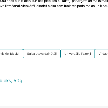
Jūsu pods būs ik dienu un bez piepūles 4-kārtēji pasargāts un maksimāli
s lietošanai, vienkārši iekariet bloku zem tualetes poda malas un izbaud
fiskie līdzekļi
Gaisa atsvaidzinātāji
Universālie līdzekļi
Virtuv
bloks, 50g