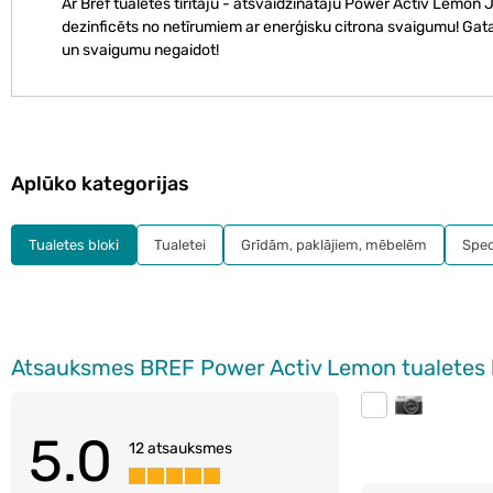
Ar Bref tualetes tīrītāju - atsvaidzinātāju Power Activ Lemon 
dezinficēts no netīrumiem ar enerģisku citrona svaigumu! Gatav
un svaigumu negaidot!
Aplūko kategorijas
Tualetes bloki
Tualetei
Grīdām, paklājiem, mēbelēm
Speci
Atsauksmes BREF Power Activ Lemon tualetes 
5.0
12 atsauksmes