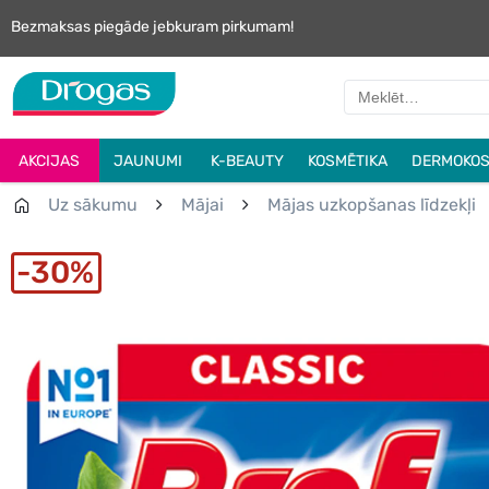
Bezmaksas piegāde jebkuram pirkumam!
AKCIJAS
JAUNUMI
K-BEAUTY
KOSMĒTIKA
DERMOKOS
Uz sākumu
Mājai
Mājas uzkopšanas līdzekļi
30%