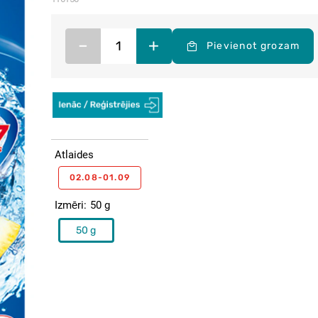
–
+
Pievienot grozam
Atlaides
02.08-01.09
Izmēri
50 g
50 g