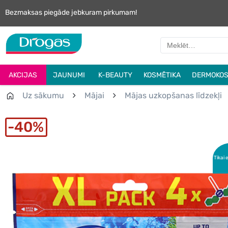
Bezmaksas piegāde jebkuram pirkumam!
AKCIJAS
JAUNUMI
K-BEAUTY
KOSMĒTIKA
DERMOKOS
Uz sākumu
Mājai
Mājas uzkopšanas līdzekļi
40%
Tikai 