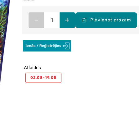
–
+
Pievienot grozam
Atlaides
02.08-19.08