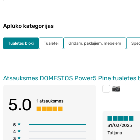
Aplūko kategorijas
Tualetes bloki
Tualetei
Grīdām, paklājiem, mēbelēm
Speci
Atsauksmes DOMESTOS Power5 Pine tualetes b
5.0
1 atsauksmes
5
31/03/2025
4
Tatjana
3