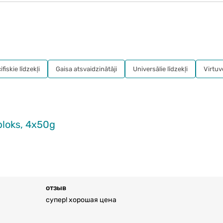
fiskie līdzekļi
Gaisa atsvaidzinātāji
Universālie līdzekļi
Virtuv
loks, 4x50g
отзыв
супер! хорошая цена