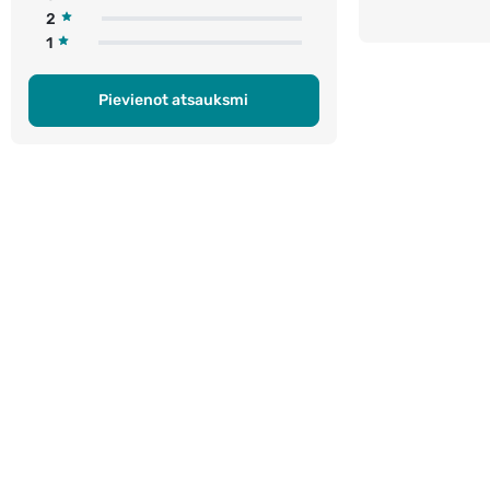
2
1
Pievienot atsauksmi