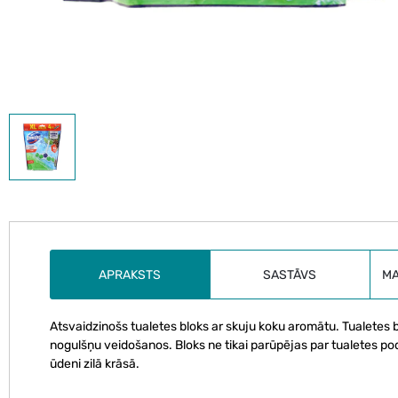
APRAKSTS
SASTĀVS
M
Atsvaidzinošs tualetes bloks ar skuju koku aromātu. Tualetes bl
nogulšņu veidošanos. Bloks ne tikai parūpējas par tualetes poda
ūdeni zilā krāsā.