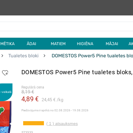
MĒTIKA
ĀDAI
MATIEM
HIGIĒNA
MĀJAI
A
Tualetes bloki
DOMESTOS Power5 Pine tualetes blo
DOMESTOS Power5 Pine tualetes bloks,
Regulārā cena
8,19 €
e-veikalā
4,89 €
24,45 €
kg
Piedāvājums ir spēkā no
02.08.2026 - 19.08.2026
( 1 ) atsauksmes
573333