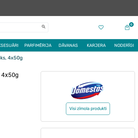
0
KSESUĀRI
PARFIMĒRIJA
DĀVANAS
KARJERA
NODERĪGI
ks, 4x50g
 4x50g
Visi zīmola produkti