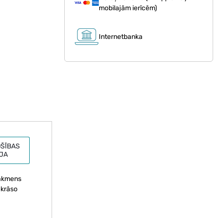
mobilajām ierīcēm)
Internetbanka
ŠĪBAS
JA
ļķakmens
ekrāso