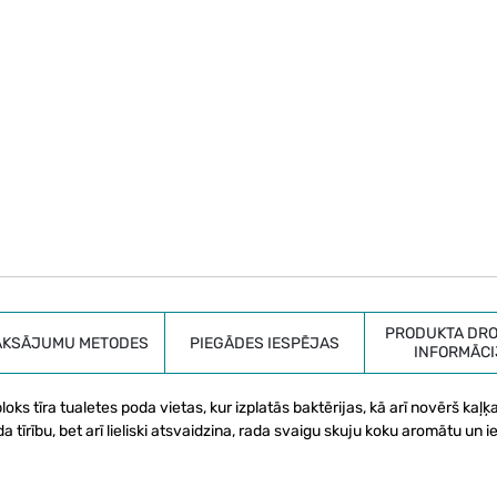
PRODUKTA DRO
AKSĀJUMU METODES
PIEGĀDES IESPĒJAS
INFORMĀCI
oks tīra tualetes poda vietas, kur izplatās baktērijas, kā arī novērš ka
 tīrību, bet arī lieliski atsvaidzina, rada svaigu skuju koku aromātu un i