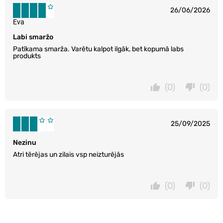
26/06/2026
Eva
Labi smaržo
Patīkama smarža. Varētu kalpot ilgāk, bet kopumā labs
produkts
(0)
(0)
25/09/2025
Nezinu
Atri tērējas un zilais vsp neizturējās
(0)
(0)