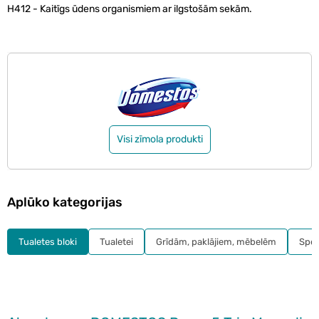
H412 - Kaitīgs ūdens organismiem ar ilgstošām sekām.
Visi zīmola produkti
Aplūko kategorijas
Tualetes bloki
Tualetei
Grīdām, paklājiem, mēbelēm
Speci