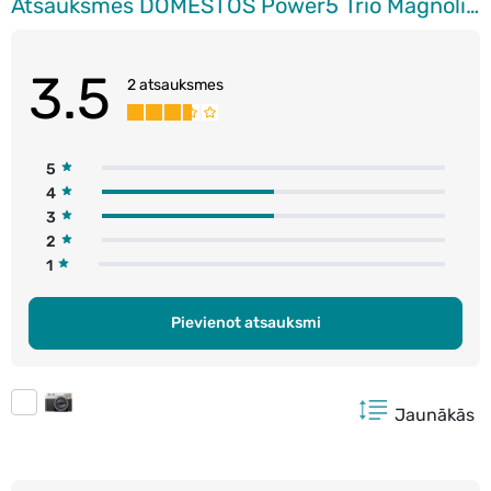
Atsauksmes DOMESTOS Power5 Trio Magnolia tualetes blokss, 3x50g
3.5
2 atsauksmes
5
4
3
2
1
Pievienot atsauksmi
Jaunākās