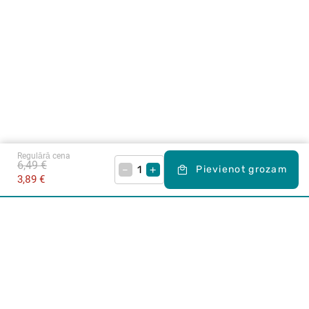
Regulārā cena
6,49 €
–
+
Pievienot grozam
3,89 €
Karjera Drogās
BUJ Biežāk uzdotie jautājumi
Lietošanas noteikumi