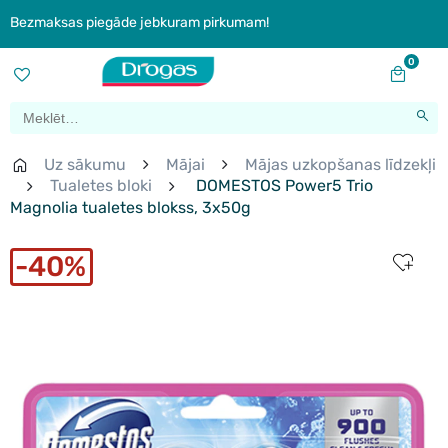
Bezmaksas piegāde jebkuram pirkumam!
0
Uz sākumu
Mājai
Mājas uzkopšanas līdzekļi
Tualetes bloki
DOMESTOS Power5 Trio
Magnolia tualetes blokss, 3x50g
40%