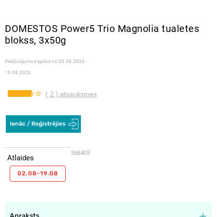
DOMESTOS Power5 Trio Magnolia tualetes
blokss, 3x50g
Piedāvājums ir spēkā no
02.08.2026 -
19.08.2026
( 2 ) atsauksmes
568405
Atlaides
02.08-19.08
Apraksts