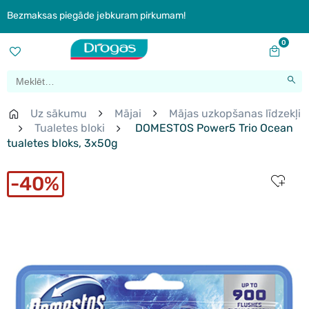
Bezmaksas piegāde jebkuram pirkumam!
0
Uz sākumu
Mājai
Mājas uzkopšanas līdzekļi
Tualetes bloki
DOMESTOS Power5 Trio Ocean
tualetes bloks, 3x50g
40%