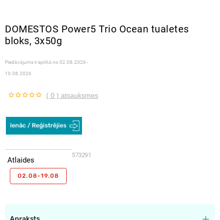
DOMESTOS Power5 Trio Ocean tualetes
bloks, 3x50g
Piedāvājums ir spēkā no
02.08.2026 -
19.08.2026
( 0 ) atsauksmes
573291
Atlaides
02.08-19.08
Apraksts