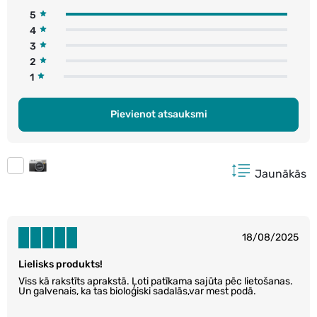
5
4
3
2
1
Pievienot atsauksmi
Jaunākās
18/08/2025
Lielisks produkts!
Viss kā rakstīts aprakstā. Ļoti patīkama sajūta pēc lietošanas.
Un galvenais, ka tas bioloģiski sadalās,var mest podā.