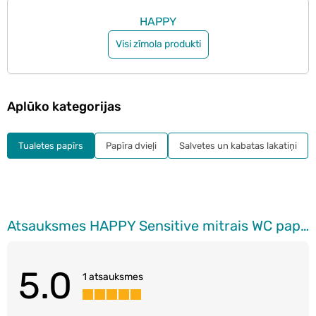
HAPPY
Visi zīmola produkti
Aplūko kategorijas
Tualetes papīrs
Papīra dvieļi
Salvetes un kabatas lakatiņi
Atsauksmes HAPPY Sensitive mitrais WC papīrs, 42gab.
5.0
1 atsauksmes