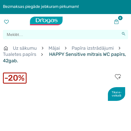
Bezmaksas piegāde jebkuram pirkumam!
0
Uz sākumu
Mājai
Papīra izstrādājumi
Tualetes papīrs
HAPPY Sensitive mitrais WC papīrs,
42gab.
20%
Tikai e-
veikalā