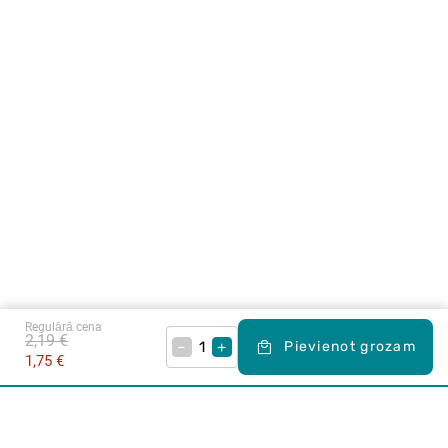
Regulārā cena
2,19 €
–
+
Pievienot grozam
1,75 €