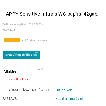
HAPPY Sensitive mitrais WC papīrs, 42gab.
Piedāvājums ir spēkā no
02.08.2026 -
01.09.2026
( 1 ) atsauksmes
604056
Atlaides
02.08-01.09
VEĻAS MAZGĀŠANAS LĪDZEKĻI
Jutīgai ādai
SASTĀVS
Nesatur smaržvielas