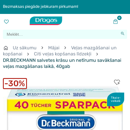
Bezmaksas piegāde jebkuram pirkumam!
0
Uz sākumu
Mājai
Veļas mazgāšanai un
kopšanai
Citi veļas kopšanas līdzekļi
DR.BECKMANN salvetes krāsu un netīrumu savākšanai
veļas mazgāšanas laikā, 40gab
30%
Tikai e-
veikalā