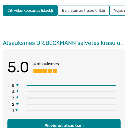
Citi veļas kopšanas līdzekļi
Balinātāji un traipu tīrītāji
Veļas mī
Atsauksmes DR.BECKMANN salvetes krāsu un netīrumu savākšanai veļas mazgāšanas laikā, 40gab
5.0
4 atsauksmes
5
4
3
2
1
Pievienot atsauksmi