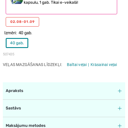
kapsulu, 1 gab. Tikai e-veikalā!
02.08-01.09
Izmēri
40 gab.
40 gab.
507435
VEĻAS MAZGĀŠANAS LĪDZEKĻI
Baltai veļai
Krāsainai veļai
Apraksts
Sastāvs
Maksājumu metodes