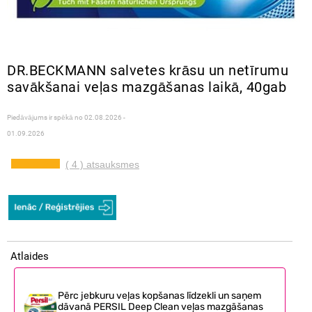
DR.BECKMANN salvetes krāsu un netīrumu
savākšanai veļas mazgāšanas laikā, 40gab
Piedāvājums ir spēkā no
02.08.2026 -
01.09.2026
( 4 ) atsauksmes
Atlaides
Pērc jebkuru veļas kopšanas līdzekli un saņem
dāvanā PERSIL Deep Clean veļas mazgāšanas