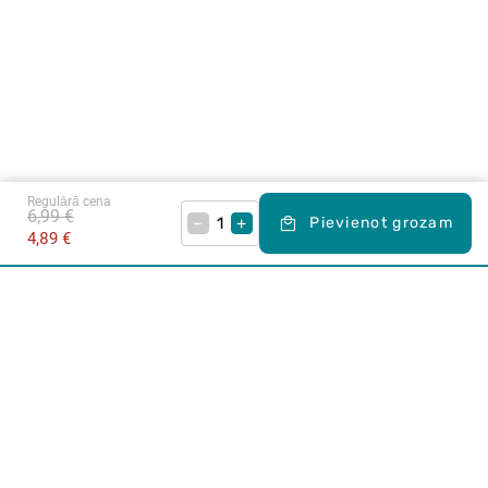
Regulārā cena
6,99 €
–
+
Pievienot grozam
4,89 €
Karjera Drogās
BUJ Biežāk uzdotie jautājumi
Lietošanas noteikumi