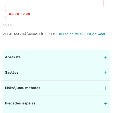
02.08-19.08
627177
VEĻAS MAZGĀŠANAS LĪDZEKĻI
Krāsainai veļai
Jutīgai ādai
Apraksts
Sastāvs
Maksājumu metodes
Piegādes iespējas