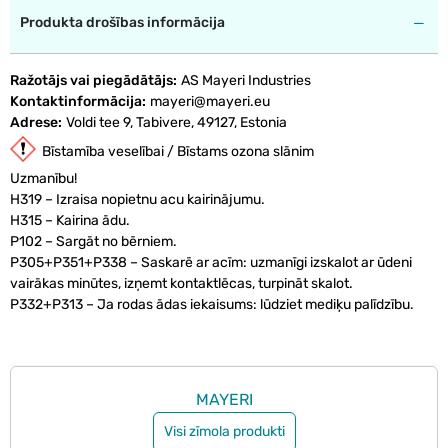
Produkta drošības informācija
Ražotājs vai piegādātājs
AS Mayeri Industries
Kontaktinformācija
mayeri@mayeri.eu
Adrese
Voldi tee 9, Tabivere, 49127, Estonia
Bīstamība veselībai / Bīstams ozona slānim
Uzmanību!
H319 – Izraisa nopietnu acu kairinājumu.
H315 – Kairina ādu.
P102 – Sargāt no bērniem.
P305+P351+P338 – Saskarē ar acīm: uzmanīgi izskalot ar ūdeni
vairākas minūtes, izņemt kontaktlēcas, turpināt skalot.
P332+P313 – Ja rodas ādas iekaisums: lūdziet mediķu palīdzību.
MAYERI
Visi zīmola produkti