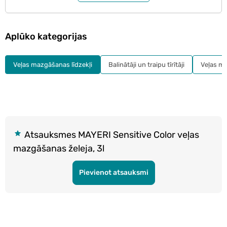
Aplūko kategorijas
Veļas mazgāšanas līdzekļi
Balinātāji un traipu tīrītāji
Veļas mī
Atsauksmes MAYERI Sensitive Color veļas
mazgāšanas želeja, 3l
Pievienot atsauksmi