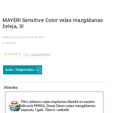
MAYERI Sensitive Color veļas mazgāšanas
želeja, 3l
Piedāvājums ir spēkā no
02.08.2026 -
01.09.2026
( 0 ) atsauksmes
Atlaides
Pērc jebkuru veļas kopšanas līdzekli un saņem
dāvanā PERSIL Deep Clean veļas mazgāšanas
kapsulu, 1 gab. Tikai e-veikalā!