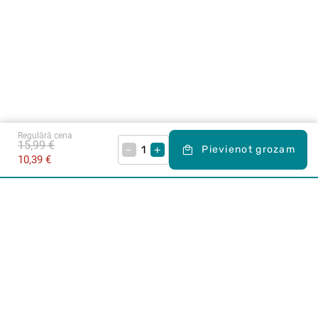
Regulārā cena
15,99 €
–
+
Pievienot grozam
10,39 €
Karjera Drogās
BUJ Biežāk uzdotie jautājumi
Lietošanas noteikumi