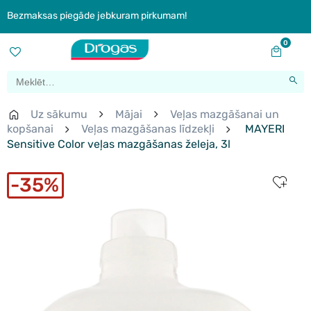
Bezmaksas piegāde jebkuram pirkumam!
0
Uz sākumu
Mājai
Veļas mazgāšanai un
kopšanai
Veļas mazgāšanas līdzekļi
MAYERI
Sensitive Color veļas mazgāšanas želeja, 3l
35%