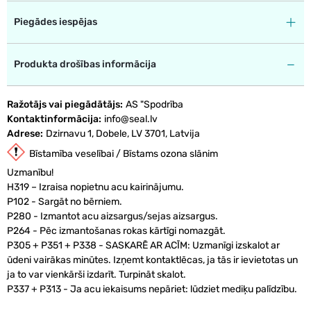
Piegādes iespējas
Produkta drošības informācija
Ražotājs vai piegādātājs
AS "Spodrība
Kontaktinformācija
info@seal.lv
Adrese
Dzirnavu 1, Dobele, LV 3701, Latvija
Bīstamība veselībai / Bīstams ozona slānim
Uzmanību!
H319 – Izraisa nopietnu acu kairinājumu.
P102 - Sargāt no bērniem.
P280 - Izmantot acu aizsargus/sejas aizsargus.
P264 - Pēc izmantošanas rokas kārtīgi nomazgāt.
P305 + P351 + P338 - SASKARĒ AR ACĪM: Uzmanīgi izskalot ar
ūdeni vairākas minūtes. Izņemt kontaktlēcas, ja tās ir ievietotas un
ja to var vienkārši izdarīt. Turpināt skalot.
P337 + P313 - Ja acu iekaisums nepāriet: lūdziet mediķu palīdzību.