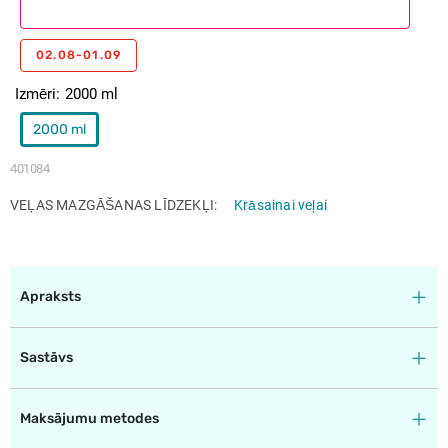
02.08-01.09
Izmēri
2000 ml
2000 ml
401084
VEĻAS MAZGĀŠANAS LĪDZEKĻI
Krāsainai veļai
Apraksts
Sastāvs
Maksājumu metodes