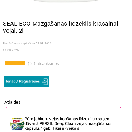
SEAL ECO Mazgāšanas līdzeklis krāsainai
veļai, 2l
Piedāvājums ir spēkā no
02.08.2026 -
01.09.2026
( 2 ) atsauksmes
Atlaides
Pērc jebkuru veļas kopšanas līdzekli un saņem
dāvanā PERSIL Deep Clean veļas mazgāšanas
kapsulu, 1 gab. Tikai e-veikalā!