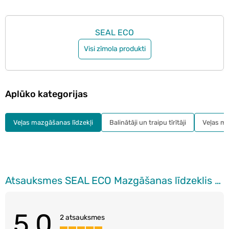
SEAL ECO
Visi zīmola produkti
Aplūko kategorijas
Veļas mazgāšanas līdzekļi
Balinātāji un traipu tīrītāji
Veļas mī
Atsauksmes SEAL ECO Mazgāšanas līdzeklis krāsainai veļai, 2l
5.0
2 atsauksmes