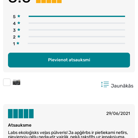
5
4
3
2
1
Pievienot atsauksmi
Jaunākās
29/06/2021
Atsauksme
Labs ekoloģisks veļas pūlveris! Ja apģērbs ir pietiekami netīrs,
pievienoju gēlu nedaudz vairāk, nekā rakstīts uz iepakojuma.