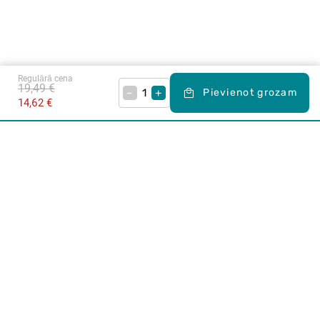
Regulārā cena
19,49 €
–
+
Pievienot grozam
14,62 €
Karjera Drogās
BUJ Biežāk uzdotie jautājumi
Lietošanas noteikumi