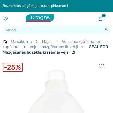
Bezmaksas piegāde jebkuram pirkumam!
0
Uz sākumu
Mājai
Veļas mazgāšanai un
kopšanai
Veļas mazgāšanas līdzekļi
SEAL ECO
Mazgāšanas līdzeklis krāsainai veļai, 2l
25%