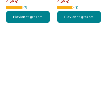
4,59 €
4,59 €
236ml
atsvaidzinātājs, 236ml
7
3
Pievienot grozam
Pievienot grozam
Karjera Drogās
BUJ Biežāk uzdotie jautājumi
Lietošanas noteikumi