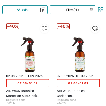
Filtrs
1
Atlasīt:
40%
40%
02.08.2026 - 01.09.2026
02.08.2026 - 01.09.2026
02.08-01.09
02.08-01.09
AIR WICK Botanica
AIR WICK Botanica
Moroccan Mint&Pink
Caribbean
Regulārā cena
Regulārā cena
Grapefruit izsmidzināms
Vetiver&Sandalwood
7,69 €
7,69 €
telpu gaisa atsvaidzinātājs,
izsmidzināms telpu gaisa