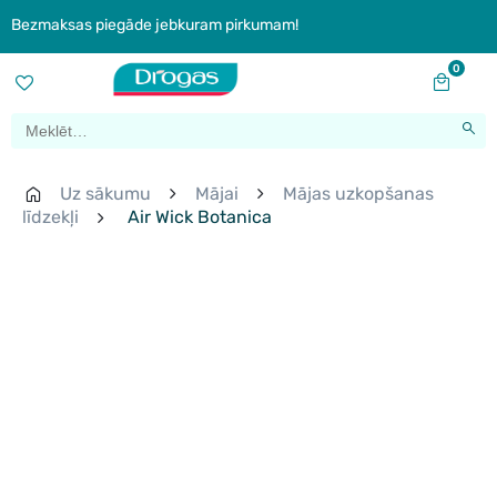
Bezmaksas piegāde jebkuram pirkumam!
0
Uz sākumu
Mājai
Mājas uzkopšanas
līdzekļi
Air Wick Botanica