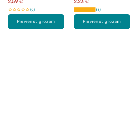
2,59 €
2,23 €
0
8
Pievienot grozam
Pievienot grozam
Karjera Drogās
BUJ Biežāk uzdotie jautājumi
Lietošanas noteikumi