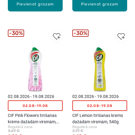
Pievienot grozam
Pievienot grozam
30%
30%
02.08.2026 - 19.08.2026
02.08.2026 - 19.08.2026
02.08-19.08
02.08-19.08
CIF Pink Flowers tīrīšanas
CIF Lemon tīrīšanas krēms
krēms dažādām virsmām,
dažādām virsmām, 540g
Regulārā cena
Regulārā cena
780g
3,69 €
3,19 €