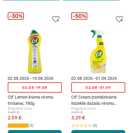
30%
50%
02.08.2026 - 19.08.2026
02.08.2026 - 01.09.2026
02.08-19.08
02.08-01.09
CIF Lemon krēms virsmu
CIF Cream izsmidzināms
tīrīšanai, 780g
līdzeklis dažādu virsmu
Regulārā cena
Regulārā cena
tīrīšanai, 750ml
3,69 €
6,59 €
2,59 €
3,29 €
3
0