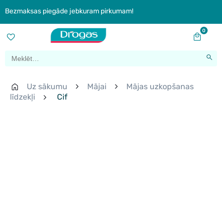
Bezmaksas piegāde jebkuram pirkumam!
0
Uz sākumu
Mājai
Mājas uzkopšanas
līdzekļi
Cif