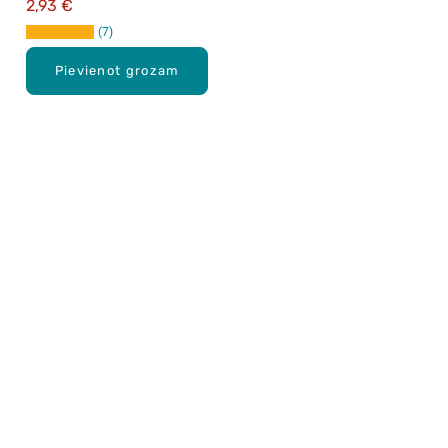
2,93 €
7
Pievienot grozam
Karjera Drogās
BUJ Biežāk uzdotie jautājumi
Lietošanas noteikumi