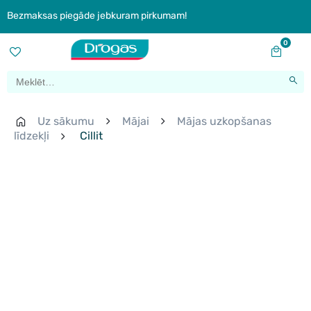
Bezmaksas piegāde jebkuram pirkumam!
0
Uz sākumu
Mājai
Mājas uzkopšanas
līdzekļi
Cillit