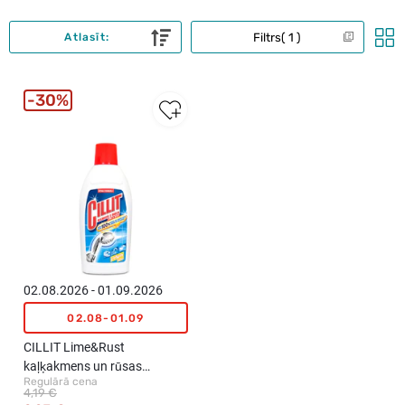
Filtrs
1
Atlasīt:
30%
02.08.2026 - 01.09.2026
02.08-01.09
CILLIT Lime&Rust
kaļķakmens un rūsas
Regulārā cena
tīrīšanas līdzeklis, 450ml
4,19 €