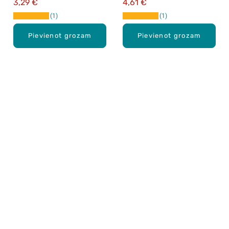
3,29 €
4,61 €
1
1
Pievienot grozam
Pievienot grozam
Karjera Drogās
BUJ Biežāk uzdotie jautājumi
Lietošanas noteikumi