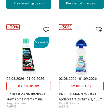
Pievienot grozam
Pievienot grozam
30%
30%
Tikai e-veikalā
02.08.2026 - 01.09.2026
02.08.2026 - 01.09.2026
02.08-01.09
02.08-01.09
DR.BECKMANN Intensīvs
DR.BECKMANN mīkstās
krēms plīts virsmām un
apdares traipu tīrītājs, 400ml
Regulārā cena
Regulārā cena
nerūsējošajam tēraudam,
4,69 €
6,59 €
250ml