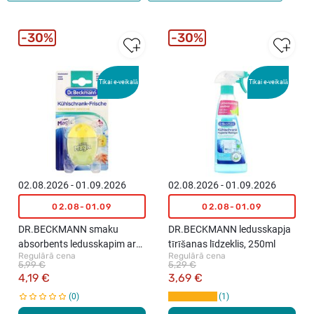
30%
30%
Tikai e-veikalā
Tikai e-veikalā
02.08.2026 - 01.09.2026
02.08.2026 - 01.09.2026
02.08-01.09
02.08-01.09
DR.BECKMANN smaku
DR.BECKMANN ledusskapja
absorbents ledusskapim ar
tīrīšanas līdzeklis, 250ml
Regulārā cena
Regulārā cena
citrona aromātu, 40g
5,99 €
5,29 €
4,19 €
3,69 €
0
1