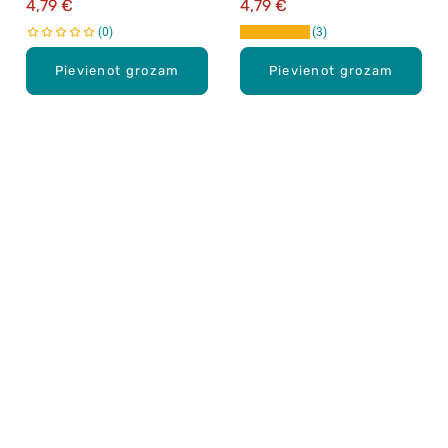
4,79 €
4,79 €
0
3
Pievienot grozam
Pievienot grozam
Karjera Drogās
BUJ Biežāk uzdotie jautājumi
Lietošanas noteikumi