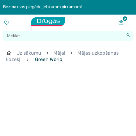
Bezmaksas piegāde jebkuram pirkumam!
0
Uz sākumu
Mājai
Mājas uzkopšanas
līdzekļi
Green World