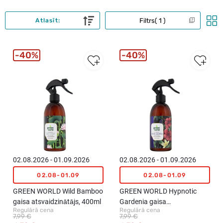
Filtrs
1
Atlasīt:
40%
40%
02.08.2026 - 01.09.2026
02.08.2026 - 01.09.2026
02.08-01.09
02.08-01.09
GREEN WORLD Wild Bamboo
GREEN WORLD Hypnotic
gaisa atsvaidzinātājs, 400ml
Gardenia gaisa
Regulārā cena
Regulārā cena
atsvaidzinātājs, 400ml
7,99 €
7,99 €