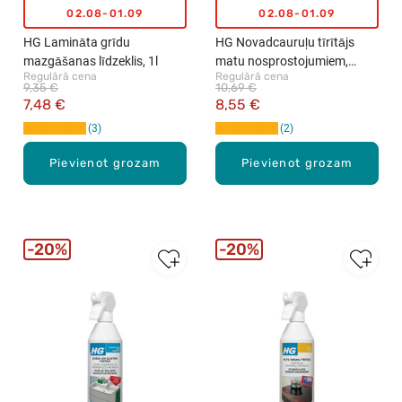
02.08-01.09
02.08-01.09
HG Lamināta grīdu
HG Novadcauruļu tīrītājs
mazgāšanas līdzeklis, 1l
matu nosprostojumiem,
Regulārā cena
Regulārā cena
1x200ml, 1x250ml
9,35 €
10,69 €
7,48 €
8,55 €
3
2
Pievienot grozam
Pievienot grozam
20%
20%