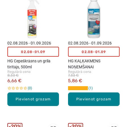
02.08.2026 - 01.09.2026
02.08.2026 - 01.09.2026
02.08-01.09
02.08-01.09
HG Cepeškrāsns un grila
HG KAĻĶAKMENS
tīrītājs, 500ml
NOŅEMŠANAI
Regulārā cena
Regulārā cena
8,33 €
7,33 €
6,66 €
5,86 €
0
1
Pievienot grozam
Pievienot grozam
20%
20%