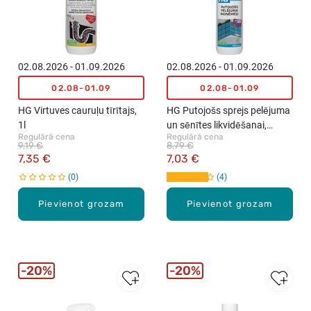
02.08.2026 - 01.09.2026
02.08.2026 - 01.09.2026
02.08-01.09
02.08-01.09
HG Virtuves cauruļu tīrītajs,
HG Putojošs sprejs pelējuma
1l
un sēnītes likvidēšanai,
Regulārā cena
Regulārā cena
500ml
9,19 €
8,79 €
7,35 €
7,03 €
0
4
Pievienot grozam
Pievienot grozam
20%
20%