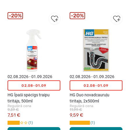
20%
20%
02.08.2026 - 01.09.2026
02.08.2026 - 01.09.2026
02.08-01.09
02.08-01.09
HG Īpaši spēcīgs traipu
HG Duo novadcauruļu
tīrītājs, 500ml
tīrītajs, 2x500ml
Regulārā cena
Regulārā cena
9,39 €
11,99 €
7,51 €
9,59 €
1
1