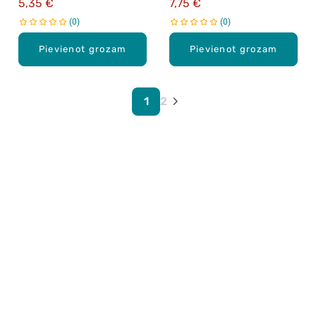
5,35 €
7,75 €
0
0
Pievienot grozam
Pievienot grozam
1
2
Karjera Drogās
BUJ Biežāk uzdotie jautājumi
Lietošanas noteikumi