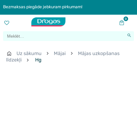
Bezmaksas piegāde jebkuram pirkumam!
0
Uz sākumu
Mājai
Mājas uzkopšanas
līdzekļi
Hg