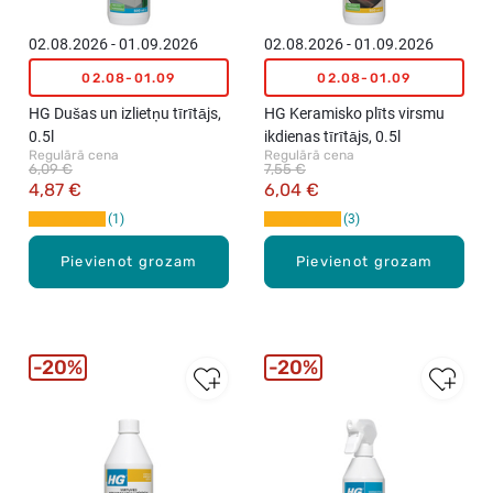
02.08.2026 - 01.09.2026
02.08.2026 - 01.09.2026
02.08-01.09
02.08-01.09
HG Dušas un izlietņu tīrītājs,
HG Keramisko plīts virsmu
0.5l
ikdienas tīrītājs, 0.5l
Regulārā cena
Regulārā cena
6,09 €
7,55 €
4,87 €
6,04 €
1
3
Pievienot grozam
Pievienot grozam
20%
20%