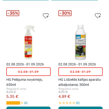
35%
30%
02.08.2026 - 01.09.2026
02.08.2026 - 01.09.2026
02.08-01.09
02.08-01.09
HG Pelējuma noņēmējs,
HG Līdzeklis kafijas aparātu
650ml
atkaļķošanai, 500ml
Regulārā cena
Regulārā cena
8,23 €
6,99 €
5,35 €
4,89 €
4
0