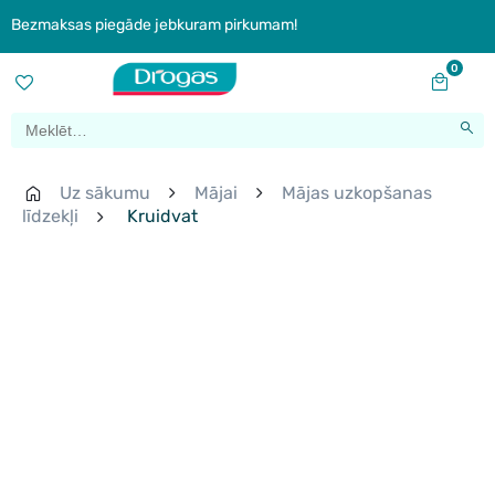
Bezmaksas piegāde jebkuram pirkumam!
0
Uz sākumu
Mājai
Mājas uzkopšanas
līdzekļi
Kruidvat