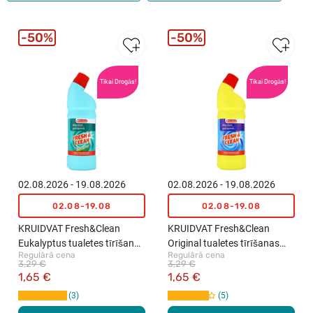
50%
50%
Tikai Drogās!
Tikai Drogās!
02.08.2026 - 19.08.2026
02.08.2026 - 19.08.2026
02.08-19.08
02.08-19.08
KRUIDVAT Fresh&Clean
KRUIDVAT Fresh&Clean
Eukalyptus tualetes tīrīšanas
Original tualetes tīrīšanas
Regulārā cena
Regulārā cena
līdzeklis, 750ml
līdzeklis, 750ml
3,29 €
3,29 €
1,65 €
1,65 €
3
5