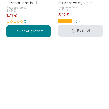
tīrīšanas līdzeklis, 1l
mitrās salvetes, 80gab.
Regulārā cena
Regulārā cena
3,99 €
2,49 €
3,19 €
1,74 €
3
0
Paziņot
Pievienot grozam
Karjera Drogās
BUJ Biežāk uzdotie jautājumi
Lietošanas noteikumi