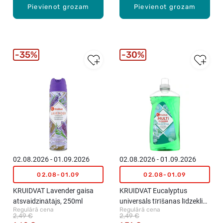
Pievienot grozam
Pievienot grozam
35%
30%
02.08.2026 - 01.09.2026
02.08.2026 - 01.09.2026
02.08-01.09
02.08-01.09
KRUIDVAT Lavender gaisa
KRUIDVAT Eucalyptus
atsvaidzinātājs, 250ml
universāls tīrīšanas līdzeklis,
Regulārā cena
Regulārā cena
1l
2,49 €
2,49 €