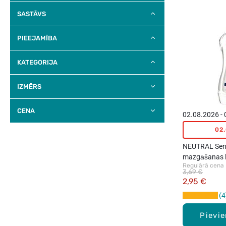
SASTĀVS
PIEEJAMĪBA
KATEGORIJA
IZMĒRS
CENA
02.08.2026 -
02
NEUTRAL Sens
mazgāšanas lī
Regulārā cena
3,69 €
2,95 €
4
Pievi