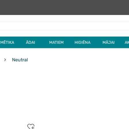
MĒTIKA
ĀDAI
MATIEM
HIGIĒNA
MĀJAI
A
Neutral