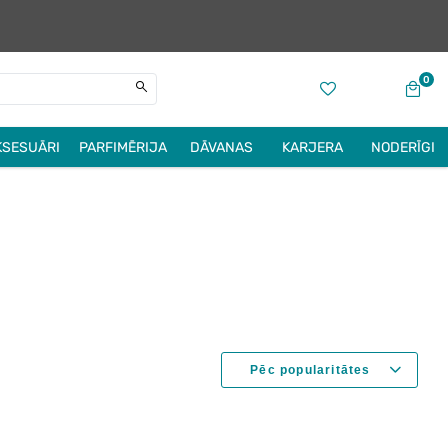
0
KSESUĀRI
PARFIMĒRIJA
DĀVANAS
KARJERA
NODERĪGI