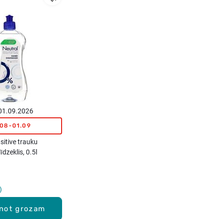
 01.09.2026
.08-01.09
itive trauku
dzeklis, 0.5l
enot grozam