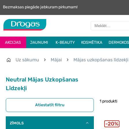
Bezmaksas piegāde jebkuram pirkumam!
AKCIJAS
JAUNUMI
K-BEAUTY
KOSMĒTIKA
DERMOKOS
Uz sākumu
Mājai
Mājas uzkopšanas līdzekļi
Neutral Mājas Uzkopšanas
Līdzekļi
1 produkti
Atiestatīt filtru
20%
ZĪMOLS