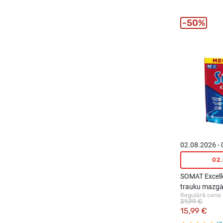
50%
02.08.2026 -
02
SOMAT Excelle
trauku mazgā
Regulārā cena
60gab.
31,99 €
15,99 €