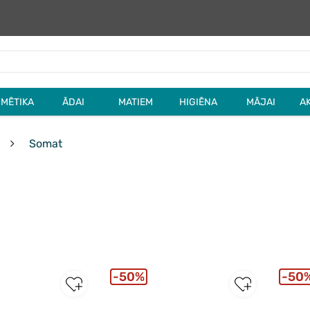
MĒTIKA
ĀDAI
MATIEM
HIGIĒNA
MĀJAI
A
Somat
50%
50