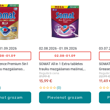
 01.09.2026
02.08.2026 - 01.09.2026
03.07.
.08-01.09
02.08-01.09
ence Premium 5in1
SOMAT All in 1 Extra tabletes
SOMAT 
uku mazgāšanas
trauku mazgāšanas mašīnai,
Grease 
Regulārā cena
Regulār
ab.
75gab.
mazgā
31,99 €
22,99 
15,99 €
11,49
0
enot grozam
Pievienot grozam
P