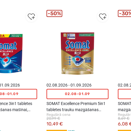
50%
30
 01.09.2026
02.08.2026 - 01.09.2026
02.08.
.08-01.09
02.08-01.09
nce 3in1 tabletes
SOMAT Excellence Premium 5in1
SOMAT 
šanas mašīnai,
tabletes trauku mazgāšanas
mazgāš
Regulārā cena
Regulār
mašīnai, 24gab.
20,99 €
8,69 €
10,49 €
6,08 