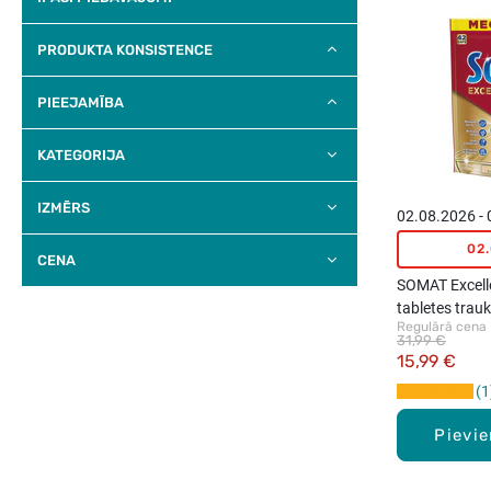
PRODUKTA KONSISTENCE
PIEEJAMĪBA
KATEGORIJA
IZMĒRS
02.08.2026 -
02
CENA
SOMAT Excell
tabletes tra
Regulārā cena
mašīnai, 42g
31,99 €
15,99 €
1
Pievi