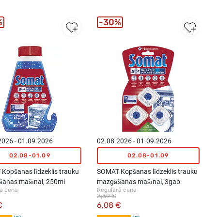
%
30%
2026 - 01.09.2026
02.08.2026 - 01.09.2026
02.08-01.09
02.08-01.09
Kopšanas līdzeklis trauku
SOMAT Kopšanas līdzeklis trauku
anas mašīnai, 250ml
mazgāšanas mašīnai, 3gab.
ā cena
Regulārā cena
8,69 €
€
6,08 €