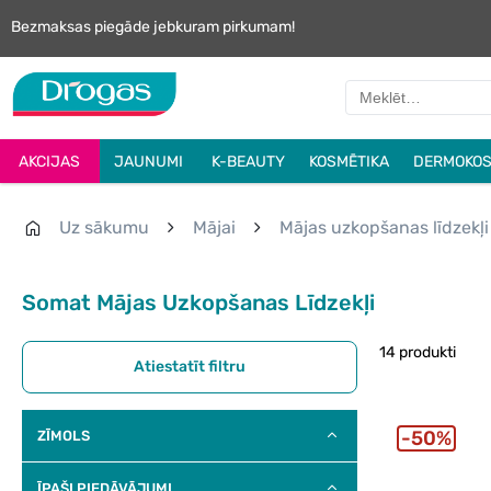
Bezmaksas piegāde jebkuram pirkumam!
AKCIJAS
JAUNUMI
K-BEAUTY
KOSMĒTIKA
DERMOKOS
Uz sākumu
Mājai
Mājas uzkopšanas līdzekļi
Somat Mājas Uzkopšanas Līdzekļi
14 produkti
Atiestatīt filtru
50%
ZĪMOLS
ĪPAŠI PIEDĀVĀJUMI