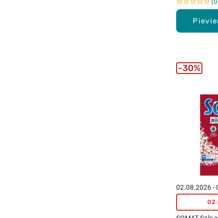
0
Pievi
30%
02.08.2026 -
02
SOMAT Sāls a