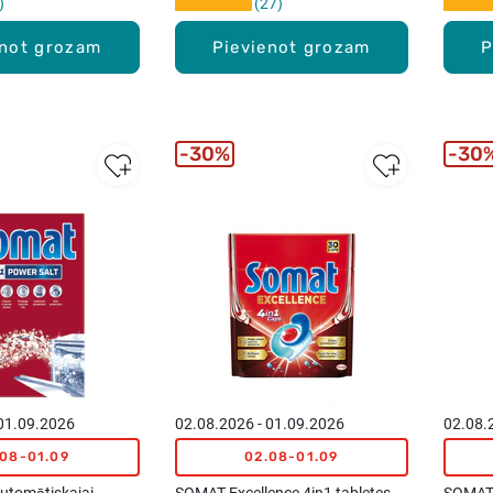
27
enot grozam
Pievienot grozam
P
30%
30
 01.09.2026
02.08.2026 - 01.09.2026
02.08.
.08-01.09
02.08-01.09
utomātiskajai
SOMAT Excellence 4in1 tabletes
SOMAT R