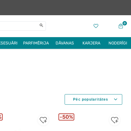
0
KSESUĀRI
PARFIMĒRIJA
DĀVANAS
KARJERA
NODERĪGI
%
50%