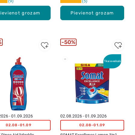
9
5
ievienot grozam
Pievienot grozam
%
50%
Tikai e-veikalā
New
2026 - 01.09.2026
02.08.2026 - 01.09.2026
02.08-01.09
02.08-01.09
inse Aid līdzeklis
SOMAT Excellence Lemon 3in1