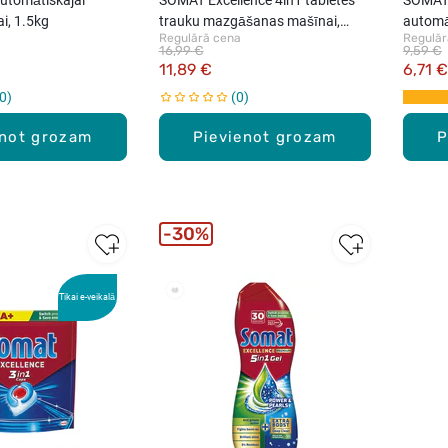
i, 1.5kg
trauku mazgāšanas mašīnai,
automā
Regulārā cena
Regulār
30gab.
750ml
16,99 €
9,59 €
11,89 €
6,71 €
0
0
enot grozam
Pievienot grozam
P
30%
Tikai e-veikalā
New