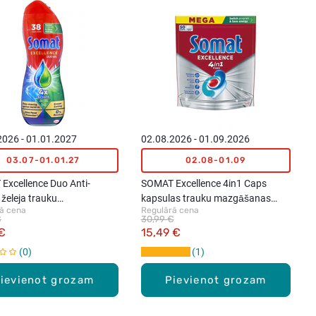
2026 - 01.01.2027
02.08.2026 - 01.09.2026
03.07-01.01.27
02.08-01.09
Excellence Duo Anti-
SOMAT Excellence 4in1 Caps
želeja trauku
kapsulas trauku mazgāšanas
ā cena
Regulārā cena
jamām mašīnām, 684ml
mašīnai, 50gab.
€
30,99 €
 €
15,49 €
0
1
ievienot grozam
Pievienot grozam