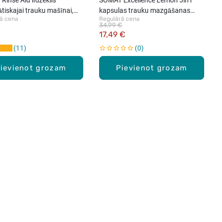
tiskajai trauku mašīnai,
kapsulas trauku mazgāšanas
ā cena
Regulārā cena
mašīnai, 70gab.
34,99 €
17,49 €
11
0
ievienot grozam
Pievienot grozam