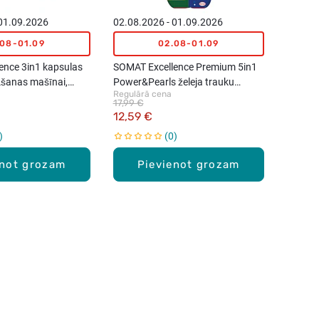
 01.09.2026
02.08.2026 - 01.09.2026
.08-01.09
02.08-01.09
ence 3in1 kapsulas
SOMAT Excellence Premium 5in1
šanas mašīnai,
Power&Pearls želeja trauku
Regulārā cena
mazgājamām mašīnām, 540ml
17,99 €
12,59 €
0
enot grozam
Pievienot grozam