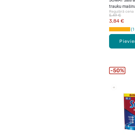
trauku mašīna
Regulārā cena
5,49 €
3,84 €
1
Pievi
50%