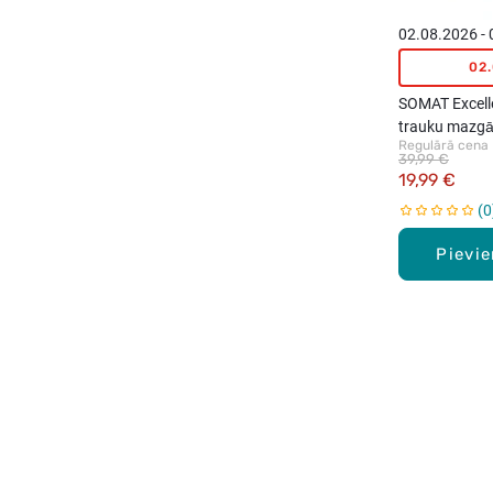
02.08.2026 -
02
SOMAT Excell
trauku mazgā
Regulārā cena
88gab.
39,99 €
19,99 €
0
Pievi