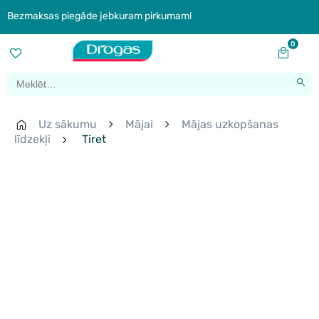
Bezmaksas piegāde jebkuram pirkumam!
0
Uz sākumu
Mājai
Mājas uzkopšanas
līdzekļi
Tiret