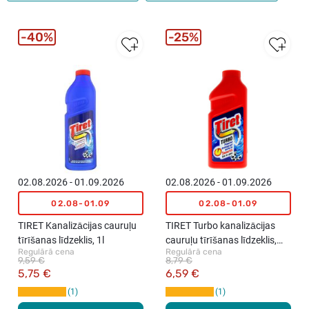
40%
25%
02.08.2026 - 01.09.2026
02.08.2026 - 01.09.2026
02.08-01.09
02.08-01.09
TIRET Kanalizācijas cauruļu
TIRET Turbo kanalizācijas
tīrīšanas līdzeklis, 1l
cauruļu tīrīšanas līdzeklis,
Regulārā cena
Regulārā cena
500ml
9,59 €
8,79 €
5,75 €
6,59 €
1
1