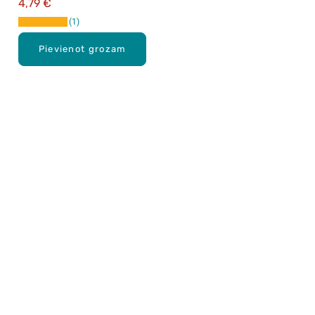
4,79 €
1
Pievienot grozam
Karjera Drogās
BUJ Biežāk uzdotie jautājumi
Lietošanas noteikumi