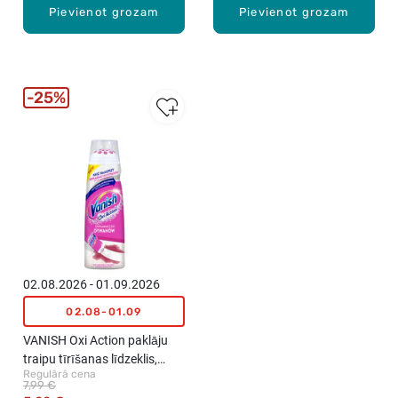
Pievienot grozam
Pievienot grozam
25%
02.08.2026 - 01.09.2026
02.08-01.09
VANISH Oxi Action paklāju
traipu tīrīšanas līdzeklis,
Regulārā cena
195ml
7,99 €