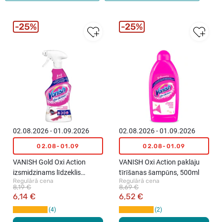
25%
25%
02.08.2026 - 01.09.2026
02.08.2026 - 01.09.2026
02.08-01.09
02.08-01.09
VANISH Gold Oxi Action
VANISH Oxi Action paklāju
izsmidzinams līdzeklis
tīrīšanas šampūns, 500ml
Regulārā cena
Regulārā cena
paklāju tīrīšanai, 500ml
8,19 €
8,69 €
6,14 €
6,52 €
4
2