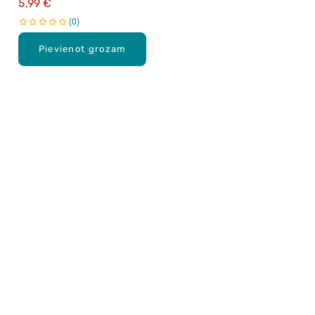
5,99 €
0
Pievienot grozam
Karjera Drogās
BUJ Biežāk uzdotie jautājumi
Lietošanas noteikumi