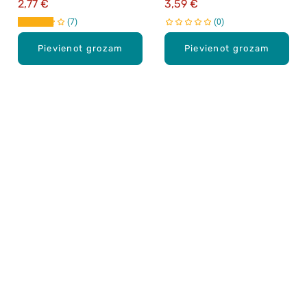
2,77 €
3,59 €
7
0
Pievienot grozam
Pievienot grozam
Karjera Drogās
BUJ Biežāk uzdotie jautājumi
Lietošanas noteikumi