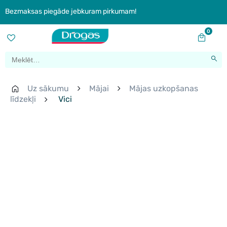
Bezmaksas piegāde jebkuram pirkumam!
0
Uz sākumu
Mājai
Mājas uzkopšanas
līdzekļi
Vici