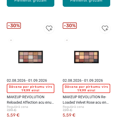
Pievienot grozam
Pievienot grozam
30%
30%
New
02.08.2026 - 01.09.2026
02.08.2026 - 01.09.2026
Dāvana par pirkumu virs
Dāvana par pirkumu virs
19,99 eiro!
19,99 eiro!
MAKEUP REVOLUTION
MAKEUP REVOLUTION Re-
Reloaded Affection acu ēnu
Loaded Velvet Rose acu ēnu
Regulārā cena
Regulārā cena
palete, 15 toņi
palete, 15 toņi
7,99 €
7,99 €
5,59 €
5,59 €