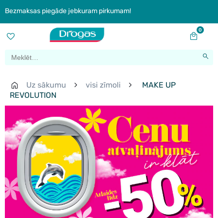
Bezmaksas piegāde jebkuram pirkumam!
0
Uz sākumu
visi zīmoli
MAKE UP
REVOLUTION