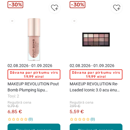
30%
30%
02.08.2026 - 01.09.2026
02.08.2026 - 01.09.2026
Dāvana par pirkumu virs
Dāvana par pirkumu virs
19,99 eiro!
19,99 eiro!
MAKEUP REVOLUTION Pout
MAKEUP REVOLUTION Re-
Bomb Plumping lūpu
Loaded Iconic 3.0 acu ēnu
spīdums, 4.6ml
Toņi: 2
palete, 15 toņi
Regulārā cena
Regulārā cena
9,79 €
7,99 €
6,85 €
5,59 €
0
0