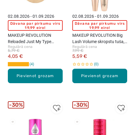
02.08.2026 - 01.09.2026
02.08.2026 - 01.09.2026
Dāvana par pirkumu virs
Dāvana par pirkumu virs
19,99 eiro!
19,99 eiro!
MAKEUP REVOLUTION
MAKEUP REVOLUTION Big
Reloaded Just My Type
Lash Volume skropstu tuša,
Regulārā cena
Regulārā cena
hailaiteris, 10g
8g
5,79 €
7,99 €
4,05 €
5,59 €
4
0
Pievienot grozam
Pievienot grozam
30%
30%