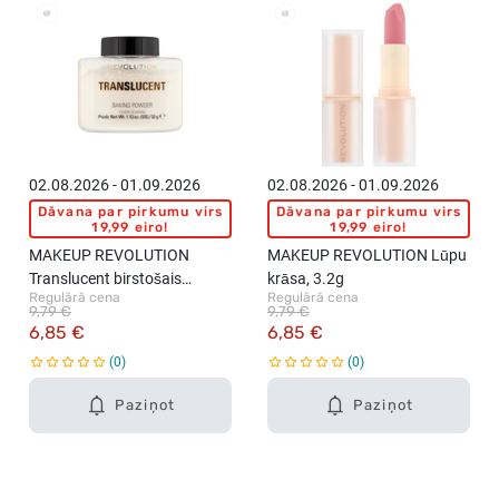
02.08.2026 - 01.09.2026
02.08.2026 - 01.09.2026
Dāvana par pirkumu virs
Dāvana par pirkumu virs
19,99 eiro!
19,99 eiro!
MAKEUP REVOLUTION
MAKEUP REVOLUTION Lūpu
Translucent birstošais
krāsa, 3.2g
Regulārā cena
Regulārā cena
pūderis, 32g
9,79 €
9,79 €
6,85 €
6,85 €
0
0
Paziņot
Paziņot