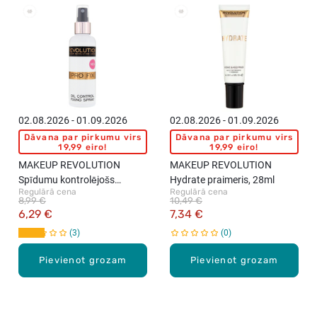
New
02.08.2026 - 01.09.2026
02.08.2026 - 01.09.2026
Dāvana par pirkumu virs
Dāvana par pirkumu virs
19,99 eiro!
19,99 eiro!
MAKEUP REVOLUTION
MAKEUP REVOLUTION
Spīdumu kontrolējošs
Hydrate praimeris, 28ml
Regulārā cena
Regulārā cena
fiksācijas aerosols, 100ml
8,99 €
10,49 €
6,29 €
7,34 €
3
0
Pievienot grozam
Pievienot grozam