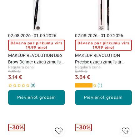
02.08.2026 - 01.09.2026
02.08.2026 - 01.09.2026
Dāvana par pirkumu virs
Dāvana par pirkumu virs
19,99 eiro!
19,99 eiro!
MAKEUP REVOLUTION Duo
MAKEUP REVOLUTION
Brow Definer uzacu zīmulis,
Precise uzacu zīmulis ar
Regulārā cena
Regulārā cena
0.15g
birstīti, Dark Brown, 0.05g
4,49 €
5,49 €
3,14 €
3,84 €
0
1
Pievienot grozam
Pievienot grozam
30%
30%