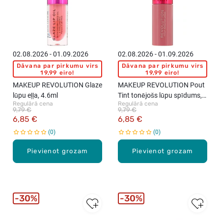
02.08.2026 - 01.09.2026
02.08.2026 - 01.09.2026
Dāvana par pirkumu virs
Dāvana par pirkumu virs
19,99 eiro!
19,99 eiro!
MAKEUP REVOLUTION Glaze
MAKEUP REVOLUTION Pout
lūpu eļļa, 4.6ml
Tint tonējošs lūpu spīdums,
Regulārā cena
Regulārā cena
3ml
9,79 €
9,79 €
6,85 €
6,85 €
0
0
Pievienot grozam
Pievienot grozam
30%
30%