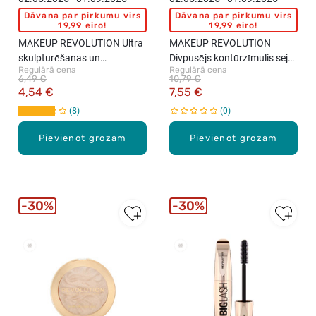
Dāvana par pirkumu virs
Dāvana par pirkumu virs
19,99 eiro!
19,99 eiro!
MAKEUP REVOLUTION Ultra
MAKEUP REVOLUTION
skulpturēšanas un
Divpusējs kontūrzīmulis sejai,
Regulārā cena
Regulārā cena
kontūrēšanas palete
Light, 4.3g
6,49 €
10,79 €
4,54 €
7,55 €
8
0
Pievienot grozam
Pievienot grozam
30%
30%
New