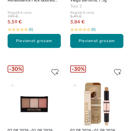
Renaissance Flick šķidrais
Vaigu sārtums, 7.5g
acu laineris, 0.8g
Toņi: 2
Regulārā cena
Regulārā cena
7,99 €
5,49 €
5,59 €
3,84 €
0
0
Pievienot grozam
Pievienot grozam
30%
30%
New
02.08.2026 - 01.09.2026
02.08.2026 - 01.09.2026