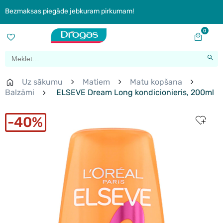
Bezmaksas piegāde jebkuram pirkumam!
0
Uz sākumu
Matiem
Matu kopšana
Balzāmi
ELSEVE Dream Long kondicionieris, 200ml
40%