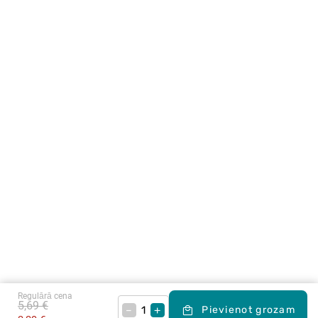
Regulārā cena
5,69 €
–
+
Pievienot grozam