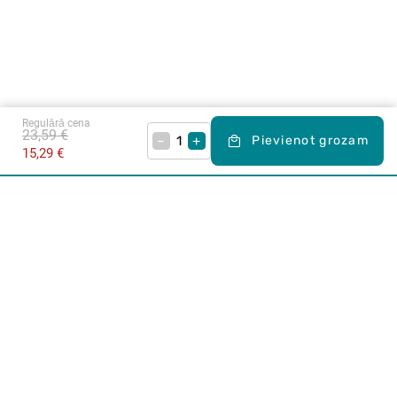
Regulārā cena
23,59 €
–
+
Pievienot grozam
15,29 €
Karjera Drogās
BUJ Biežāk uzdotie jautājumi
Lietošanas noteikumi