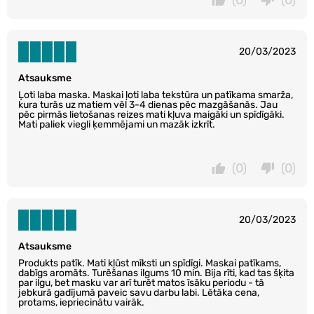
(0)
(0)
20/03/2023
Atsauksme
Ļoti laba maska. Maskai ļoti laba tekstūra un patīkama smarža,
kura turās uz matiem vēl 3-4 dienas pēc mazgāšanās. Jau
pēc pirmās lietošanas reizes mati kļuva maigāki un spīdīgāki.
Mati paliek viegli ķemmējami un mazāk izkrīt.
(0)
(0)
20/03/2023
Atsauksme
Produkts patīk. Mati kļūst mīksti un spīdīgi. Maskai patīkams,
dabīgs aromāts. Turēšanas ilgums 10 min. Bija rīti, kad tas šķita
par ilgu, bet masku var arī turēt matos īsāku periodu - tā
jebkurā gadījumā paveic savu darbu labi. Lētāka cena,
protams, iepriecinātu vairāk.