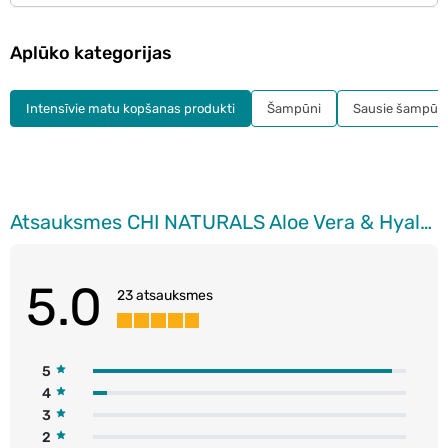
Aplūko kategorijas
Intensīvie matu kopšanas produkti
Šampūni
Sausie šampūn
Atsauksmes CHI NATURALS Aloe Vera & Hyaluronic Acid intensīvi mitrinoša maska matiem, 177ml
5.0
23 atsauksmes
5
4
3
2