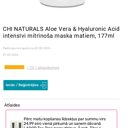
CHI NATURALS Aloe Vera & Hyaluronic Acid
intensīvi mitrinoša maska matiem, 177ml
Piedāvājums ir spēkā no
02.08.2026 -
01.09.2026
( 23 ) atsauksmes
Atlaides
Pērc matu kopšanas līdzekļus par summu virs
24,99 eiro vienā pirkumā un saņem dāvanā