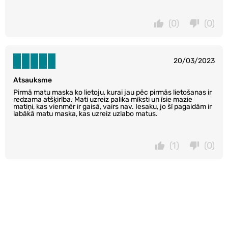
(0)
(0)
20/03/2023
Atsauksme
Pirmā matu maska ko lietoju, kurai jau pēc pirmās lietošanas ir
redzama atšķirība. Mati uzreiz palika mīksti un īsie mazie
matiņi, kas vienmēr ir gaisā, vairs nav. Iesaku, jo šī pagaidām ir
labākā matu maska, kas uzreiz uzlabo matus.
(1)
(0)