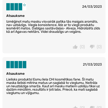
24/03/2023
Atsauksme
Izmēģinot matu masku visvairāk patika tās maigais aromāts,
nav uzbāzīgs. Viegla konsistence, līdz ar to viegli produktu
iesmērēt matos. Dabīgas sastāvdaļas- Alveja, Hidrolizēts zīds
kā arī Agavas nektārs. Videi draudzīgs un vegāns.
(0)
(0)
21/03/2023
Atsauksme
Lielisks produkts! Esmu liela CHI kosmētikas fane. Šī matu
maska lieliski mitrina matus un saglabā to vieglumu. Neitrāla
un neuzbāzīga smarža. Kaut arī masku matiem uzklāju tikai uz
dažām minūtēm, rezultāts ir ļoti labs. Priecē, ka mati saglabā
vieglumu un vijīgumu.