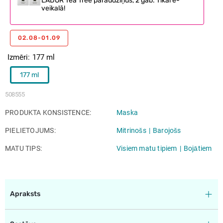
LADOR Tea Tree paraudziņus, 2 gab. Tikai e-
veikalā!
02.08-01.09
Izmēri
177 ml
177 ml
508555
PRODUKTA KONSISTENCE
Maska
PIELIETOJUMS
Mitrinošs
Barojošs
MATU TIPS
Visiem matu tipiem
Bojātiem
Apraksts