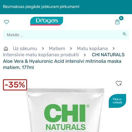
Bezmaksas piegāde jebkuram pirkumam!
0
Uz sākumu
Matiem
Matu kopšana
Intensīvie matu kopšanas produkti
CHI NATURALS
Aloe Vera & Hyaluronic Acid intensīvi mitrinoša maska
matiem, 177ml
35%
Tikai e-
veikalā