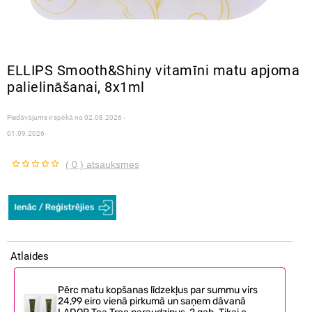
ELLIPS Smooth&Shiny vitamīni matu apjoma
palielināšanai, 8x1ml
Piedāvājums ir spēkā no
02.08.2026 -
01.09.2026
( 0 ) atsauksmes
Atlaides
Pērc matu kopšanas līdzekļus par summu virs
24,99 eiro vienā pirkumā un saņem dāvanā