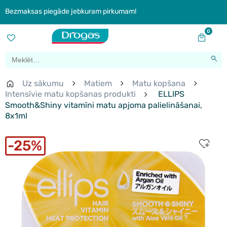
Bezmaksas piegāde jebkuram pirkumam!
0
Uz sākumu
Matiem
Matu kopšana
Intensīvie matu kopšanas produkti
ELLIPS
Smooth&Shiny vitamīni matu apjoma palielināšanai,
8x1ml
25%