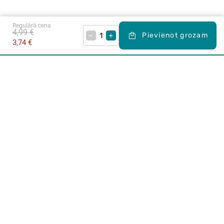
Regulārā cena
4,99 €
–
+
Pievienot grozam
3,74 €
Karjera Drogās
BUJ Biežāk uzdotie jautājumi
Lietošanas noteikumi
Par Drogas