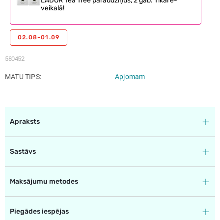
LADOR Tea Tree paraudziņus, 2 gab. Tikai e-
veikalā!
02.08-01.09
580452
MATU TIPS
Apjomam
Apraksts
Sastāvs
Maksājumu metodes
Piegādes iespējas