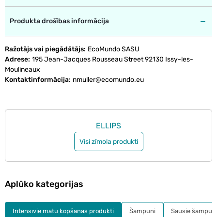
Produkta drošības informācija
Ražotājs vai piegādātājs
EcoMundo SASU
Adrese
195 Jean-Jacques Rousseau Street 92130 Issy-les-
Moulineaux
Kontaktinformācija
nmuller@ecomundo.eu
ELLIPS
Visi zīmola produkti
Aplūko kategorijas
Intensīvie matu kopšanas produkti
Šampūni
Sausie šampūn