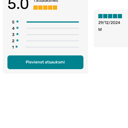
5.0
1 atsauksmes
5
29/12/2024
4
M
3
2
1
Pievienot atsauksmi