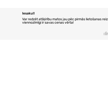
Iesaku!!
Var redzēt atšķirību matos jau pēc pirmās lietošanas rei
viennozīmīgi ir savas cenas vērta!