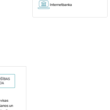
Internetbanka
ŠĪBAS
JA
 visas
lšanos un