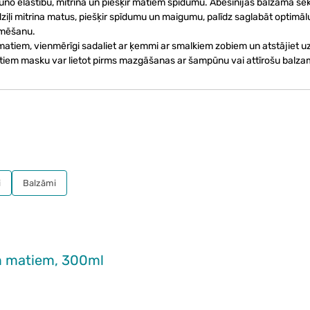
no elastību, mitrina un piešķir matiem spīdumu. Abesīnijas balzama sēk
 dziļi mitrina matus, piešķir spīdumu un maigumu, palīdz saglabāt optimā
mmēšanu.
 matiem, vienmērīgi sadaliet ar ķemmi ar smalkiem zobiem un atstājiet u
 matiem masku var lietot pirms mazgāšanas ar šampūnu vai attīrošu balza
i
Balzāmi
m matiem, 300ml