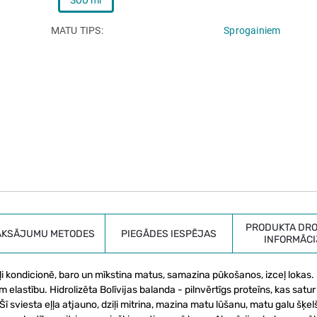
300 ml
MATU TIPS
Sprogainiem
PRODUKTA DRO
AKSĀJUMU METODES
PIEGĀDES IESPĒJAS
INFORMĀCI
i kondicionē, baro un mīkstina matus, samazina pūkošanos, izceļ lokas.
 elastību. Hidrolizēta Bolīvijas balanda - pilnvērtīgs proteīns, kas satur
Šī sviesta eļļa atjauno, dziļi mitrina, mazina matu lūšanu, matu galu šķe