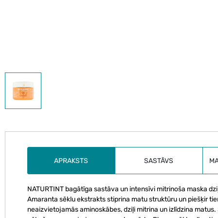
APRAKSTS
SASTĀVS
M
NATURTINT bagātīga sastāva un intensīvi mitrinoša maska dziļ
Amaranta sēklu ekstrakts stiprina matu struktūru un piešķir tiem
neaizvietojamās aminoskābes, dziļi mitrina un izlīdzina matus. 