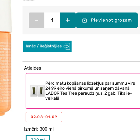
–
+
Pievienot grozam
Atlaides
Pērc matu kopšanas līdzekļus par summu virs
24,99 eiro vienā pirkumā un saņem dāvanā
LADOR Tea Tree paraudziņus, 2 gab. Tikai e-
veikalā!
02.08-01.09
Izmēri
300 ml