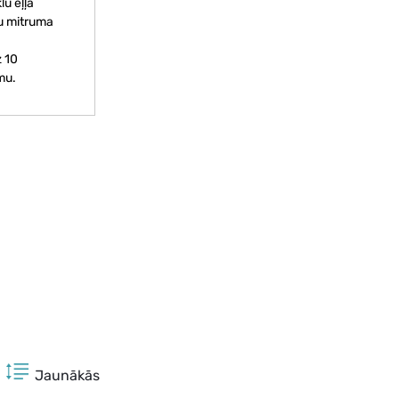
lu eļļa
lu mitruma
z 10
mu.
Jaunākās