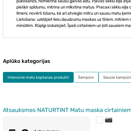
pūkošanos, nomierina sausu galvas ādu. Pļavas sēklu eļļa atjau
piešķir spīdumu, mitrina un mīkstina matus. Pracaxi sēklu eļļa
līmeni, novērš lūšanu, kā arī atvieglo mitru un sausu matu ķe
Lietošana: uzklājiet lielu daudzumu maskas uz tīriem, mitriem
minūtēm. Rūpīgi izskalojiet. Īpaši cirtainiem un ļoti sausiem
Aplūko kategorijas
Intensīvie matu kopšanas produkti
Šampūni
Sausie šampūn
Atsauksmes NATURTINT Matu maska cirtainie