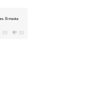
zes. Šī maska
(0)
(0)