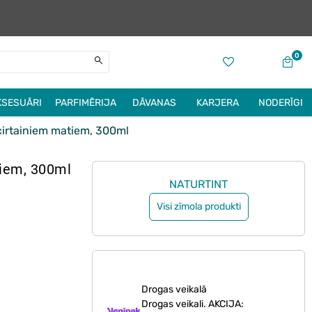
0
KSESUĀRI
PARFIMĒRIJA
DĀVANAS
KARJERA
NODERĪGI
irtainiem matiem, 300ml
iem, 300ml
NATURTINT
Visi zīmola produkti
Drogas veikalā
Drogas veikali. AKCIJA: