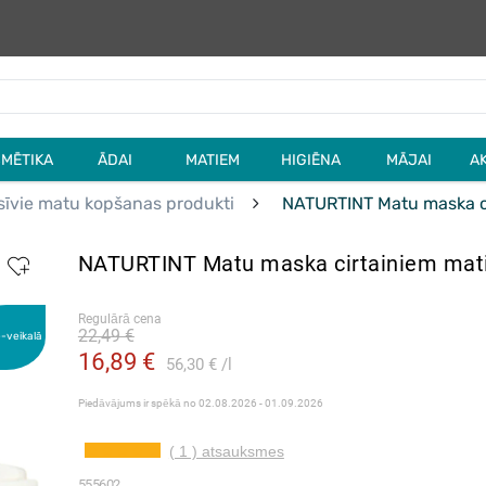
MĒTIKA
ĀDAI
MATIEM
HIGIĒNA
MĀJAI
A
sīvie matu kopšanas produkti
NATURTINT Matu maska c
NATURTINT Matu maska cirtainiem mat
Regulārā cena
22,49 €
e-veikalā
16,89 €
56,30 €
l
Piedāvājums ir spēkā no
02.08.2026 - 01.09.2026
( 1 ) atsauksmes
555602