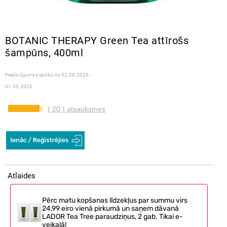
BOTANIC THERAPY Green Tea attīrošs
šampūns, 400ml
Piedāvājums ir spēkā no
02.08.2026 -
01.09.2026
( 20 ) atsauksmes
Atlaides
Pērc matu kopšanas līdzekļus par summu virs
24,99 eiro vienā pirkumā un saņem dāvanā
LADOR Tea Tree paraudziņus, 2 gab. Tikai e-
veikalā!