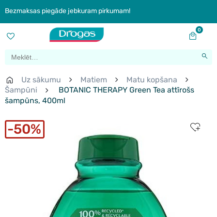
Bezmaksas piegāde jebkuram pirkumam!
0
Uz sākumu
Matiem
Matu kopšana
Šampūni
BOTANIC THERAPY Green Tea attīrošs
šampūns, 400ml
50%