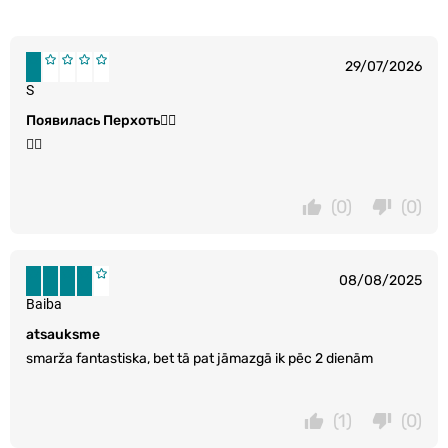
29/07/2026
S
Появилась Перхоть👎🏻
👎🏻
(0)
(0)
08/08/2025
Baiba
atsauksme
smarža fantastiska, bet tā pat jāmazgā ik pēc 2 dienām
(1)
(0)