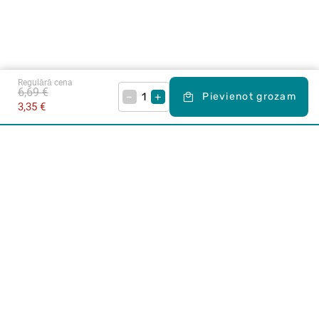
Regulārā cena
6,69 €
–
+
Pievienot grozam
3,35 €
Karjera Drogās
BUJ Biežāk uzdotie jautājumi
Lietošanas noteikumi