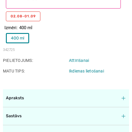
02.08-01.09
Izmēri
400 ml
400 ml
342725
PIELIETOJUMS
Attīrīšanai
MATU TIPS
Ikdienas lietošanai
Apraksts
Sastāvs