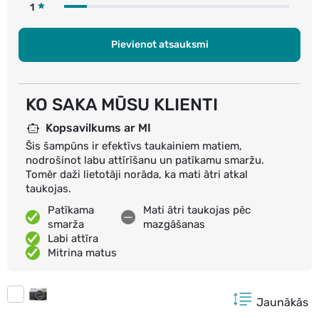
1
Pievienot atsauksmi
KO SAKA MŪSU KLIENTI
Kopsavilkums ar MI
Šis šampūns ir efektīvs taukainiem matiem,
nodrošinot labu attīrīšanu un patīkamu smaržu.
Tomēr daži lietotāji norāda, ka mati ātri atkal
taukojas.
Patīkama
Mati ātri taukojas pēc
smarža
mazgāšanas
Labi attīra
Mitrina matus
Jaunākās