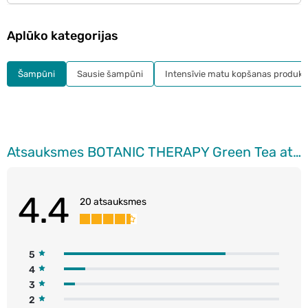
Aplūko kategorijas
Šampūni
Sausie šampūni
Intensīvie matu kopšanas produkt
Atsauksmes BOTANIC THERAPY Green Tea attīrošs šampūns, 400ml
4.4
20 atsauksmes
5
4
3
2