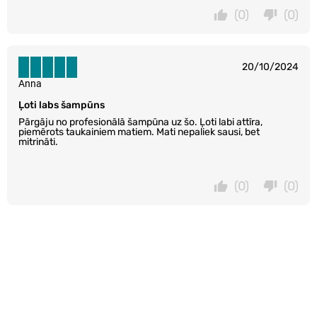
(0)
(0)
20/10/2024
Anna
Ļoti labs šampūns
Pārgāju no profesionālā šampūna uz šo. Ļoti labi attīra,
piemērots taukainiem matiem. Mati nepaliek sausi, bet
mitrināti.
(0)
(0)