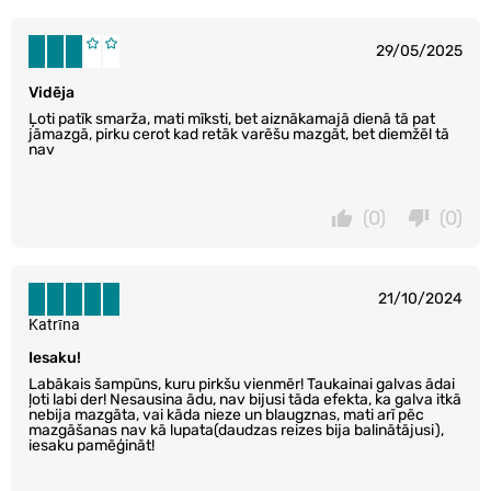
29/05/2025
Vidēja
Ļoti patīk smarža, mati mīksti, bet aiznākamajā dienā tā pat
jāmazgā, pirku cerot kad retāk varēšu mazgāt, bet diemžēl tā
nav
(0)
(0)
21/10/2024
Katrīna
Iesaku!
Labākais šampūns, kuru pirkšu vienmēr! Taukainai galvas ādai
ļoti labi der! Nesausina ādu, nav bijusi tāda efekta, ka galva itkā
nebija mazgāta, vai kāda nieze un blaugznas, mati arī pēc
mazgāšanas nav kā lupata(daudzas reizes bija balinātājusi),
iesaku pamēģināt!