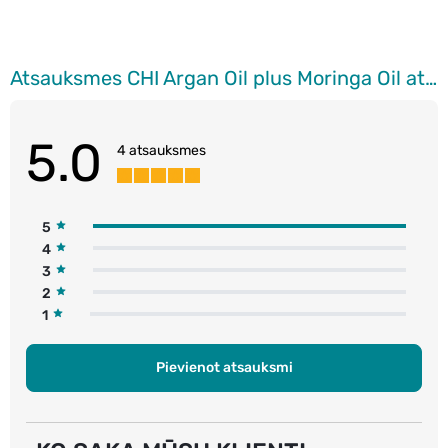
Atsauksmes CHI Argan Oil plus Moringa Oil atjaunojošs šampūns ar eksotiskām eļļām, 340ml
5.0
4 atsauksmes
5
4
3
2
1
Pievienot atsauksmi