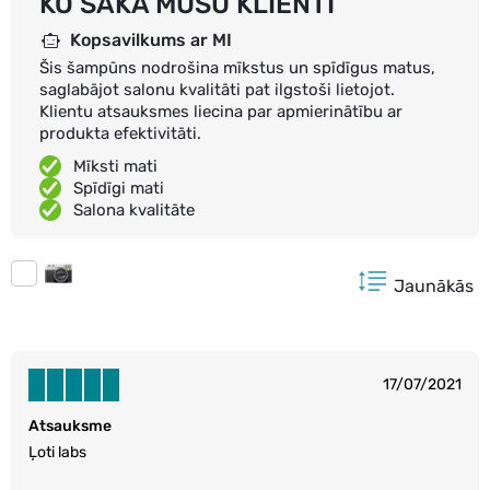
KO SAKA MŪSU KLIENTI
Kopsavilkums ar MI
Šis šampūns nodrošina mīkstus un spīdīgus matus,
saglabājot salonu kvalitāti pat ilgstoši lietojot.
Klientu atsauksmes liecina par apmierinātību ar
produkta efektivitāti.
Mīksti mati
Spīdīgi mati
Salona kvalitāte
Jaunākās
17/07/2021
Atsauksme
Ļoti labs