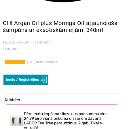
CHI Argan Oil plus Moringa Oil atjaunojošs
šampūns ar eksotiskām eļļām, 340ml
Piedāvājums ir spēkā no
02.08.2026 -
01.09.2026
( 4 ) atsauksmes
Atlaides
Pērc matu kopšanas līdzekļus par summu virs
24,99 eiro vienā pirkumā un saņem dāvanā
LADOR Tea Tree paraudziņus, 2 gab. Tikai e-
veikalā!