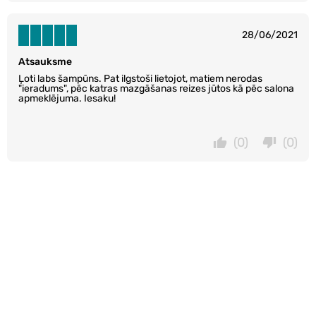
28/06/2021
Atsauksme
Ļoti labs šampūns. Pat ilgstoši lietojot, matiem nerodas
"ieradums", pēc katras mazgāšanas reizes jūtos kā pēc salona
apmeklējuma. Iesaku!
(0)
(0)