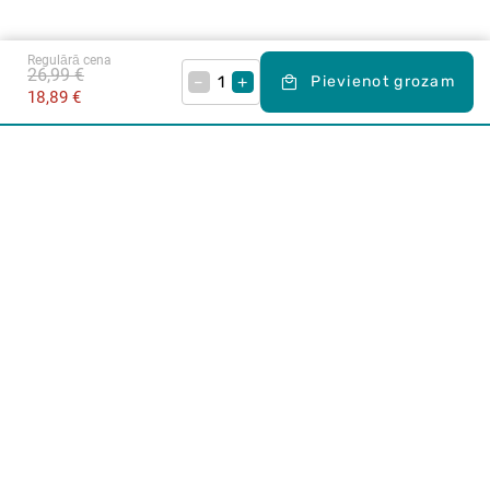
Regulārā cena
26,99 €
–
+
Pievienot grozam
18,89 €
Karjera Drogās
BUJ Biežāk uzdotie jautājumi
Lietošanas noteikumi
Par Drogas