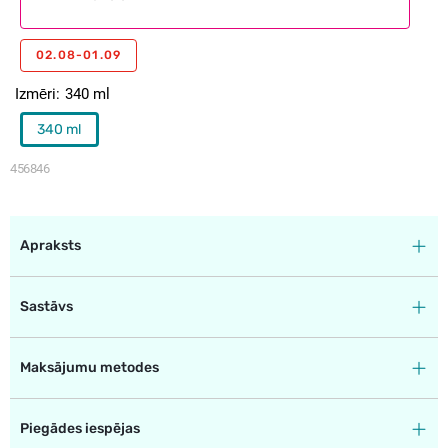
02.08-01.09
Izmēri
340 ml
340 ml
456846
Apraksts
Sastāvs
Maksājumu metodes
Piegādes iespējas