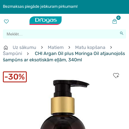
Bezmaksas piegāde jebkuram pirkumam!
0
Uz sākumu
Matiem
Matu kopšana
Šampūni
CHI Argan Oil plus Moringa Oil atjaunojošs
šampūns ar eksotiskām eļļām, 340ml
30%