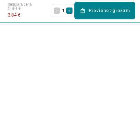
Regulārā cena
5,49 €
–
+
Pievienot grozam
3,84 €
Karjera Drogās
BUJ Biežāk uzdotie jautājumi
Lietošanas noteikumi
Par Drogas
E-veikals