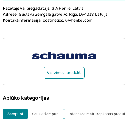
Ražotājs vai piegādātājs
SIA Henkel Latvia
Adrese
Gustava Zemgala gatve 76, Rīga, LV-1039, Latvija
Kontaktinformācija
costmetics.lv@henkel.com
Visi zīmola produkti
Aplūko kategorijas
Šampūni
Sausie šampūni
Intensīvie matu kopšanas produkt