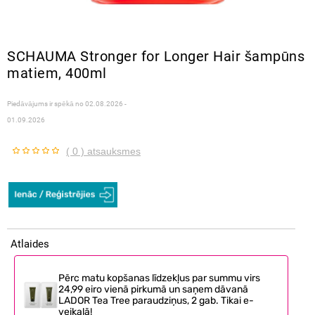
SCHAUMA Stronger for Longer Hair šampūns
matiem, 400ml
Piedāvājums ir spēkā no
02.08.2026 -
01.09.2026
( 0 ) atsauksmes
Atlaides
Pērc matu kopšanas līdzekļus par summu virs
24,99 eiro vienā pirkumā un saņem dāvanā
LADOR Tea Tree paraudziņus, 2 gab. Tikai e-
veikalā!