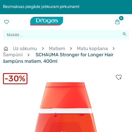
Bezmaksas piegāde jebkuram pirkumam!
0
Uz sākumu
Matiem
Matu kopšana
Šampūni
SCHAUMA Stronger for Longer Hair
šampūns matiem, 400ml
30%