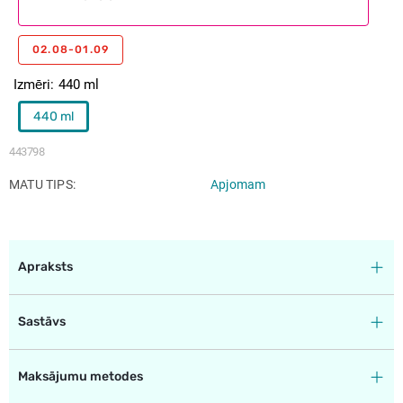
02.08-01.09
Izmēri
440 ml
440 ml
443798
MATU TIPS
Apjomam
Apraksts
Sastāvs
Maksājumu metodes