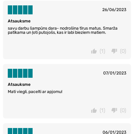
26/06/2023
Atsauksme
savu darbu šampūns dara- nodrošina tīrus matus. Smarža
patīkama un ļoti putojošs, kas ir labi bieziem matiem.
(1)
(0)
07/01/2023
Atsauksme
Mati viegli, pacelti ar apjomu!
(1)
(0)
06/01/2023