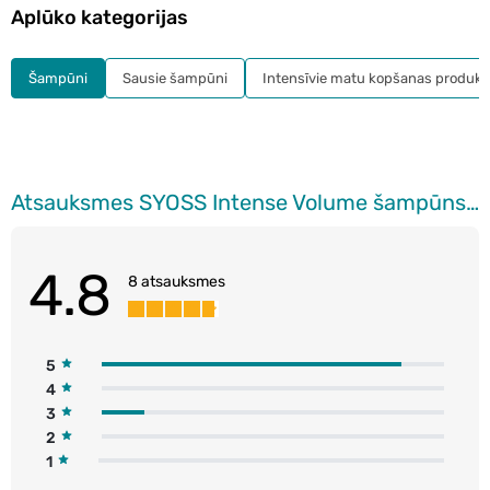
Aplūko kategorijas
Šampūni
Sausie šampūni
Intensīvie matu kopšanas produkt
Atsauksmes SYOSS Intense Volume šampūns matiem, 440ml
4.8
8 atsauksmes
5
4
3
2
1