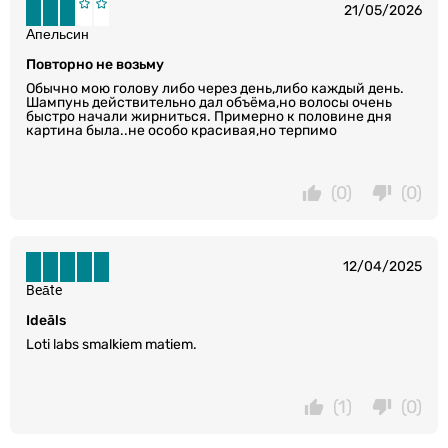
21/05/2026
Апельсин
Повторно не возьму
Обычно мою голову либо через день,либо каждый день.
Шампунь действительно дал объёма,но волосы очень
быстро начали жирниться. Примерно к половине дня
картина была..не особо красивая,но терпимо
(0)
(0)
12/04/2025
Beāte
Ideāls
Loti labs smalkiem matiem.
(1)
(0)