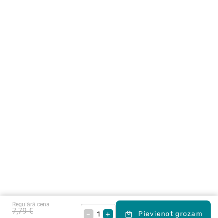
Regulārā cena
7,79 €
–
+
Pievienot grozam