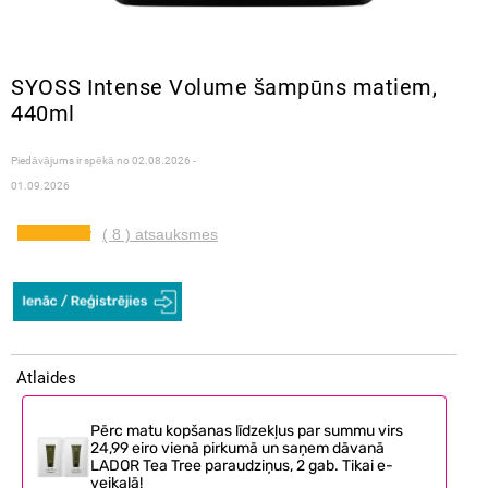
SYOSS Intense Volume šampūns matiem,
440ml
Piedāvājums ir spēkā no
02.08.2026 -
01.09.2026
( 8 ) atsauksmes
Atlaides
Pērc matu kopšanas līdzekļus par summu virs
24,99 eiro vienā pirkumā un saņem dāvanā
LADOR Tea Tree paraudziņus, 2 gab. Tikai e-
veikalā!