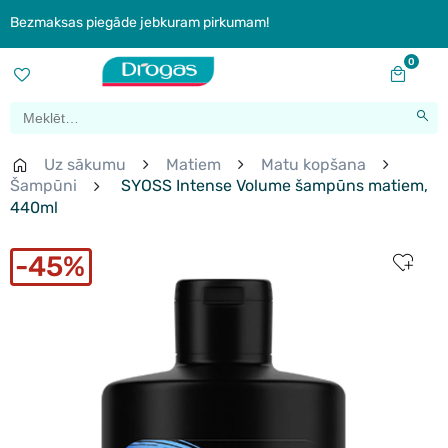
Bezmaksas piegāde jebkuram pirkumam!
0
Uz sākumu
Matiem
Matu kopšana
Šampūni
SYOSS Intense Volume šampūns matiem,
440ml
45%