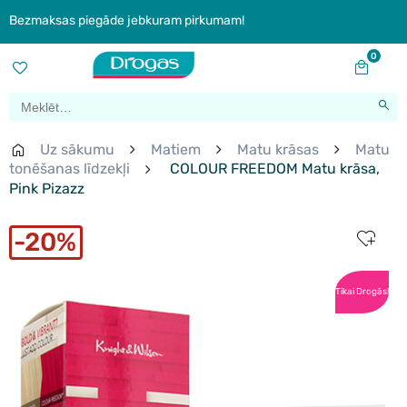
Bezmaksas piegāde jebkuram pirkumam!
0
Uz sākumu
Matiem
Matu krāsas
Matu
tonēšanas līdzekļi
COLOUR FREEDOM Matu krāsa,
Pink Pizazz
20%
Tikai Drogās!