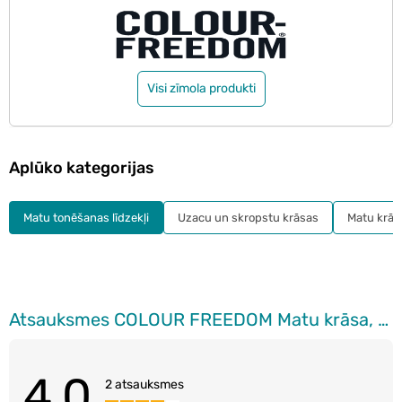
Visi zīmola produkti
Aplūko kategorijas
Matu tonēšanas līdzekļi
Uzacu un skropstu krāsas
Matu krās
Atsauksmes COLOUR FREEDOM Matu krāsa, Pink Pizazz
4.0
2 atsauksmes