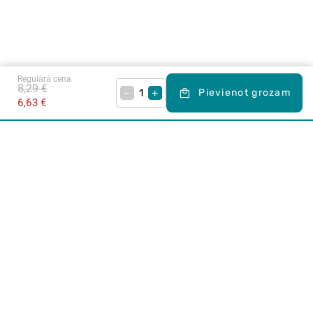
Regulārā cena
8,29 €
–
+
Pievienot grozam
6,63 €
Karjera Drogās
BUJ Biežāk uzdotie jautājumi
Lietošanas noteikumi