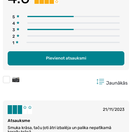
5
4
3
2
1
Pievienot atsauksmi
Jaunākās
21/11/2023
Atsauksme
Smuka krāsa, taču ļoti ātri izbalēja un palika nepatīkamā
koraļļu krāsā..