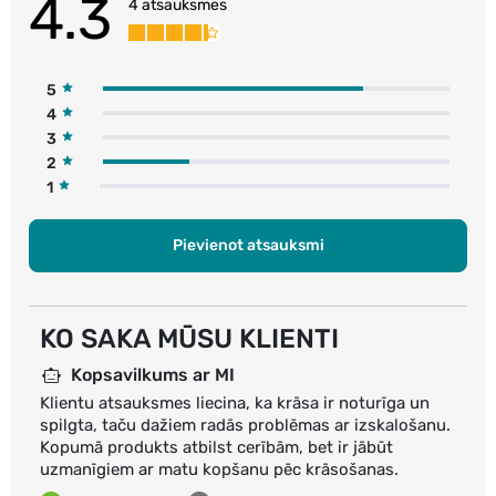
4.3
4 atsauksmes
5
4
3
2
1
Pievienot atsauksmi
KO SAKA MŪSU KLIENTI
Kopsavilkums ar MI
Klientu atsauksmes liecina, ka krāsa ir noturīga un
spilgta, taču dažiem radās problēmas ar izskalošanu.
Kopumā produkts atbilst cerībām, bet ir jābūt
uzmanīgiem ar matu kopšanu pēc krāsošanas.