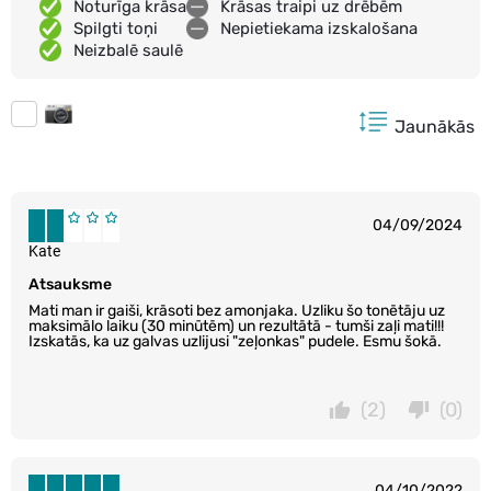
Noturīga krāsa
Krāsas traipi uz drēbēm
Spilgti toņi
Nepietiekama izskalošana
Neizbalē saulē
Jaunākās
04/09/2024
Kate
Atsauksme
Mati man ir gaiši, krāsoti bez amonjaka. Uzliku šo tonētāju uz
maksimālo laiku (30 minūtēm) un rezultātā - tumši zaļi mati!!!
Izskatās, ka uz galvas uzlijusi "zeļonkas" pudele. Esmu šokā.
(2)
(0)
04/10/2022