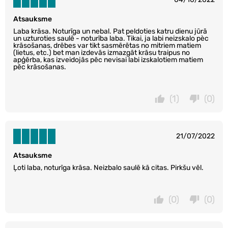
Atsauksme
Laba krāsa. Noturīga un nebal. Pat peldoties katru dienu jūrā
un uzturoties saulē - noturība laba. Tikai, ja labi neizskalo pèc
krāsošanas, drēbes var tikt sasmērētas no mitriem matiem
(lietus, etc.) bet man izdevās izmazgāt krāsu traipus no
apģērba, kas izveidojās pēc nevisai labi izskalotiem matiem
pēc krāsošanas.
(1)
(0)
21/07/2022
Atsauksme
Ļoti laba, noturīga krāsa. Neizbalo saulē kā citas. Pirkšu vēl.
(0)
(0)