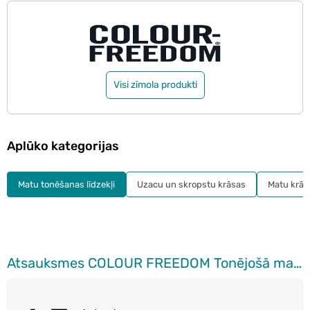
Visi zīmola produkti
Aplūko kategorijas
Matu tonēšanas līdzekļi
Uzacu un skropstu krāsas
Matu krās
Atsauksmes COLOUR FREEDOM Tonējošā matu krāsa, Tropical Aqua, 150ml