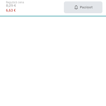
Regulārā cena
8,29 €
Paziņot
6,63 €
Karjera Drogās
BUJ Biežāk uzdotie jautājumi
Lietošanas noteikumi
Par Drogas
E-veikals