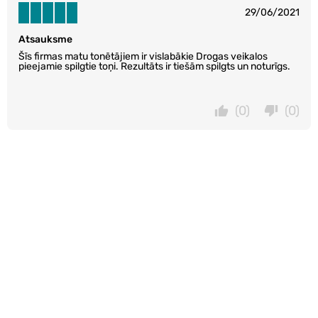
29/06/2021
Atsauksme
Šīs firmas matu tonētājiem ir vislabākie Drogas veikalos
pieejamie spilgtie toņi. Rezultāts ir tiešām spilgts un noturīgs.
(0)
(0)