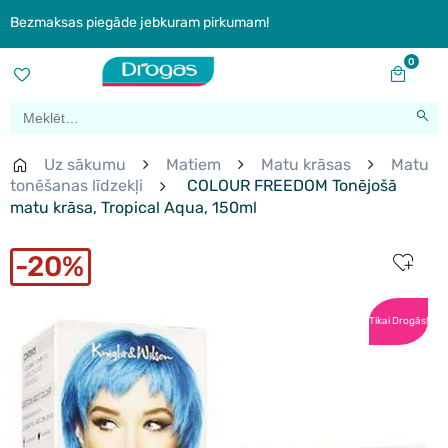
Bezmaksas piegāde jebkuram pirkumam!
0
Uz sākumu
Matiem
Matu krāsas
Matu
tonēšanas līdzekļi
COLOUR FREEDOM Tonējošā
matu krāsa, Tropical Aqua, 150ml
20%
Tikai Drogās!