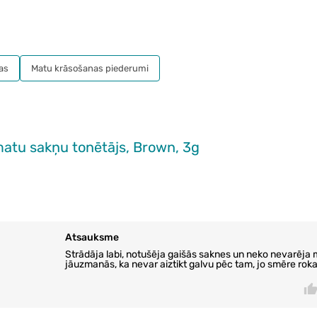
as
Matu krāsošanas piederumi
tu sakņu tonētājs, Brown, 3g
Atsauksme
Strādāja labi, notušēja gaišās saknes un neko nevarēja m
jāuzmanās, ka nevar aiztikt galvu pēc tam, jo smēre roka