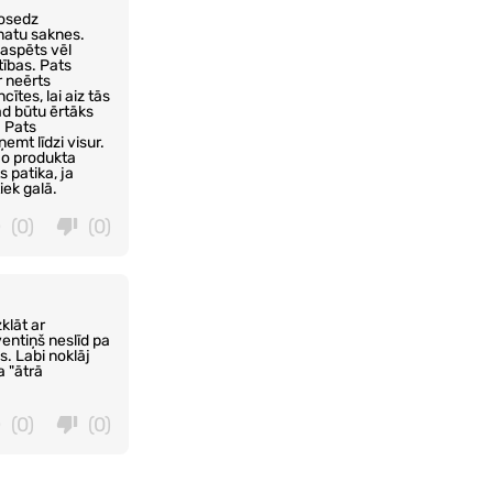
nosedz
matu saknes.
paspēts vēl
tības. Pats
r neērts
ītes, lai aiz tās
ad būtu ērtāks
. Pats
emt līdzi visur.
 jo produkta
 patika, ja
iek galā.
(0)
(0)
klāt ar
entiņš neslīd pa
s. Labi noklāj
a "ātrā
(0)
(0)