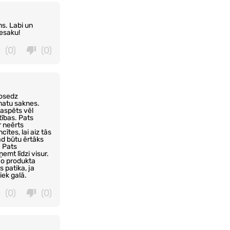
ms. Labi un
iesaku!
(0)
(0)
nosedz
matu saknes.
paspēts vēl
tības. Pats
r neērts
ītes, lai aiz tās
ad būtu ērtāks
. Pats
emt līdzi visur.
 jo produkta
 patika, ja
iek galā.
(0)
(0)