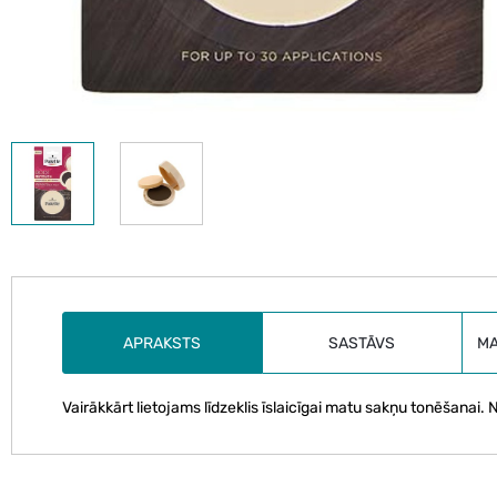
APRAKSTS
SASTĀVS
M
Vairākkārt lietojams līdzeklis īslaicīgai matu sakņu tonēšana