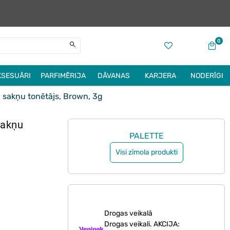
0
KSESUĀRI
PARFIMĒRIJA
DĀVANAS
KARJERA
NODERĪGI
sakņu tonētājs, Brown, 3g
sakņu
PALETTE
Visi zīmola produkti
Drogas veikalā
Drogas veikali. AKCIJA: