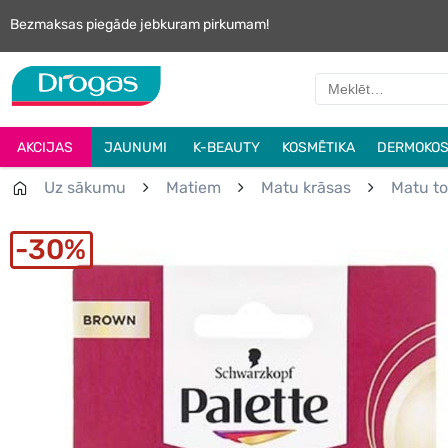
Bezmaksas piegāde jebkuram pirkumam!
AKCIJAS
JAUNUMI
K-BEAUTY
KOSMĒTIKA
DERMOKOS
Uz sākumu
Matiem
Matu krāsas
Matu to
30%