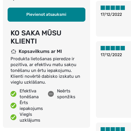
Pievienot atsauksmi
17/12/2022
KO SAKA MŪSU
KLIENTI
Kopsavilkums ar MI
17/12/2022
Produkta lietošanas pieredze ir
pozitīva, ar efektīvu matu sakņu
tonēšanu un ērtu iepakojumu.
Klienti novērtē dabisko izskatu un
vieglu uzklāšanu.
Efektīva
Neērts
tonēšana
sponžiks
Ērts
iepakojums
Viegls
uzklājums