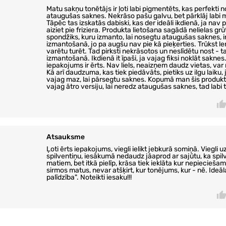
Matu sakņu tonētājs ir ļoti labi pigmentēts, kas perfekti 
ataugušas saknes. Nekrāso pašu galvu, bet pārklāj labi 
Tāpēc tas izskatās dabiski, kas der ideāli ikdienā, ja nav 
aiziet pie friziera. Produkta lietošana sagādā nelielas grū
spondžiks, kuru izmanto, lai nosegtu ataugušas saknes, i
izmantošanā, jo pa augšu nav pie kā pieķerties. Trūkst lenc
varētu turēt. Tad pirksti nekrāsotos un neslīdētu nost - t
izmantošanā. Ikdienā it īpaši, ja vajag fiksi noklāt saknes
iepakojums ir ērts. Nav liels, neaizņem daudz vietas, var ņ
Kā arī daudzuma, kas tiek piedāvāts, pietiks uz ilgu laiku,
vajag maz, lai pārsegtu saknes. Kopumā man šis produkts
vajag ātro versiju, lai neredz ataugušas saknes, tad labi t
Atsauksme
Ļoti ērts iepakojums, viegli ielikt jebkurā somiņā. Viegli uz
spilventiņu, iesākumā nedaudz jāaprod ar sajūtu, ka spilv
matiem, bet itkā pielīp, krāsa tiek ieklāta kur nepieciešam
sirmos matus, nevar atšķirt, kur tonējums, kur - nē. Ideāl
palīdzība". Noteikti iesaku!!!