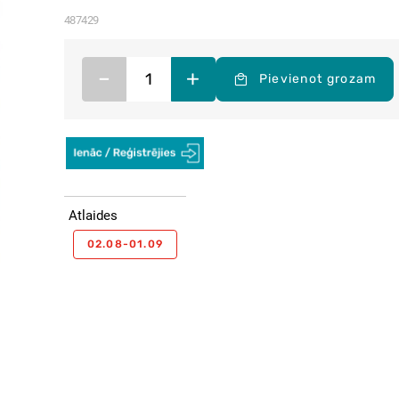
487429
–
+
Pievienot grozam
Atlaides
02.08-01.09