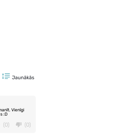
Jaunākās
anīt. Vienīgi
s :D
(0)
(0)