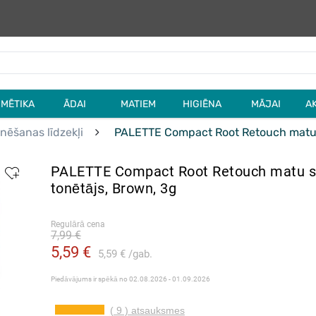
MĒTIKA
ĀDAI
MATIEM
HIGIĒNA
MĀJAI
A
nēšanas līdzekļi
PALETTE Compact Root Retouch matu 
PALETTE Compact Root Retouch matu 
tonētājs, Brown, 3g
Regulārā cena
7,99 €
5,59 €
5,59 €
gab.
Piedāvājums ir spēkā no
02.08.2026 - 01.09.2026
( 9 ) atsauksmes