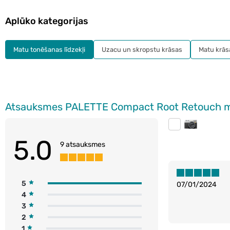
Aplūko kategorijas
Matu tonēšanas līdzekļi
Uzacu un skropstu krāsas
Matu krās
Atsauksmes PALETTE Compact Root Retouch ma
5.0
9 atsauksmes
5
07/01/2024
4
3
2
1