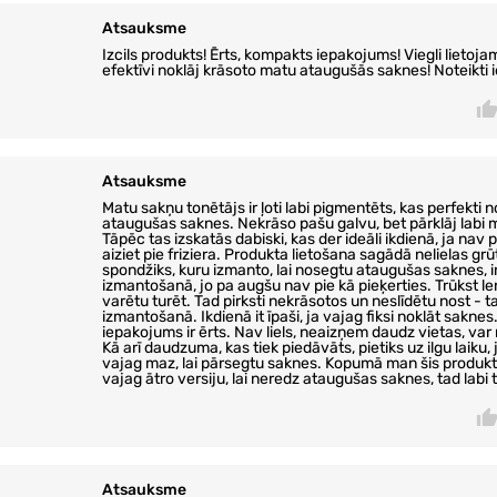
Atsauksme
Izcils produkts! Ērts, kompakts iepakojums! Viegli lietoja
efektīvi noklāj krāsoto matu ataugušās saknes! Noteikti 
Atsauksme
Matu sakņu tonētājs ir ļoti labi pigmentēts, kas perfekti 
ataugušas saknes. Nekrāso pašu galvu, bet pārklāj labi 
Tāpēc tas izskatās dabiski, kas der ideāli ikdienā, ja nav 
aiziet pie friziera. Produkta lietošana sagādā nelielas grū
spondžiks, kuru izmanto, lai nosegtu ataugušas saknes, i
izmantošanā, jo pa augšu nav pie kā pieķerties. Trūkst lenc
varētu turēt. Tad pirksti nekrāsotos un neslīdētu nost - t
izmantošanā. Ikdienā it īpaši, ja vajag fiksi noklāt saknes
iepakojums ir ērts. Nav liels, neaizņem daudz vietas, var ņ
Kā arī daudzuma, kas tiek piedāvāts, pietiks uz ilgu laiku,
vajag maz, lai pārsegtu saknes. Kopumā man šis produkts
vajag ātro versiju, lai neredz ataugušas saknes, tad labi t
Atsauksme