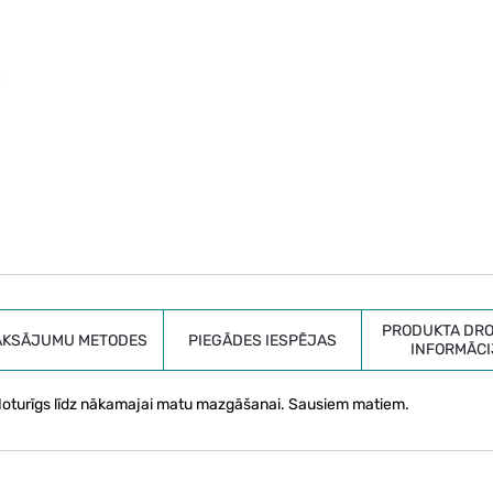
PRODUKTA DRO
AKSĀJUMU METODES
PIEGĀDES IESPĒJAS
INFORMĀCI
i. Noturīgs līdz nākamajai matu mazgāšanai. Sausiem matiem.