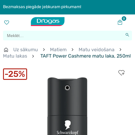
Bezmaksas piegāde jebkuram pirkumam!
0
Uz sākumu
Matiem
Matu veidošana
Matu lakas
TAFT Power Cashmere matu laka, 250ml
25%