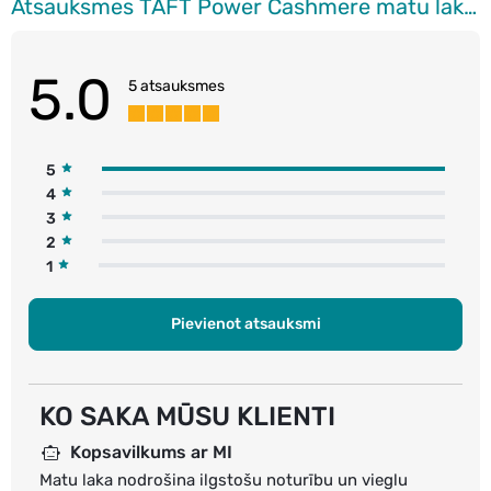
Atsauksmes TAFT Power Cashmere matu laka, 250ml
5.0
5 atsauksmes
5
4
3
2
1
Pievienot atsauksmi
KO SAKA MŪSU KLIENTI
Kopsavilkums ar MI
Matu laka nodrošina ilgstošu noturību un vieglu