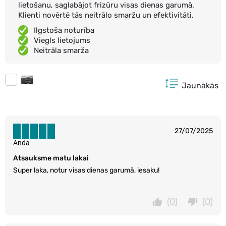
lietošanu, saglabājot frizūru visas dienas garumā.
Klienti novērtē tās neitrālo smaržu un efektivitāti.
Ilgstoša noturība
Viegls lietojums
Neitrāla smarža
Jaunākās
27/07/2025
Anda
Atsauksme matu lakai
Super laka, notur visas dienas garumā, iesaku!
(0)
(0)