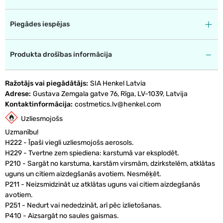
Piegādes iespējas
Produkta drošības informācija
Ražotājs vai piegādātājs
SIA Henkel Latvia
Adrese
Gustava Zemgala gatve 76, Rīga, LV-1039, Latvija
Kontaktinformācija
costmetics.lv@henkel.com
Uzliesmojošs
Uzmanību!
H222 - Īpaši viegli uzliesmojošs aerosols.
H229 - Tvertne zem spiediena: karstumā var eksplodēt.
P210 - Sargāt no karstuma, karstām virsmām, dzirkstelēm, atklātas
uguns un citiem aizdegšanās avotiem. Nesmēķēt.
P211 - Neizsmidzināt uz atklātas uguns vai citiem aizdegšanās
avotiem.
P251 - Nedurt vai nededzināt, arī pēc izlietošanas.
P410 - Aizsargāt no saules gaismas.