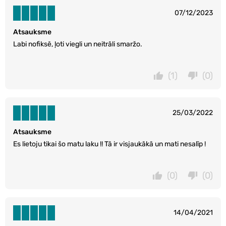
07/12/2023
Atsauksme
Labi nofiksē, ļoti viegli un neitrāli smaržo.
(1)
(0)
25/03/2022
Atsauksme
Es lietoju tikai šo matu laku !! Tā ir visjaukākā un mati nesalīp !
(0)
(0)
14/04/2021