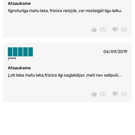
Atsauksme
Ilgnoturīga matu laka, frizūra neizjūk, var nostaigāt ilgu laiku.
(0)
(0)
04/09/2019
I****
Atsauksme
Ļoti laba matu laka,frizūra ilgi saglabājas ,mati nav salipuši...
(0)
(0)