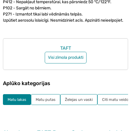
P412 - Nepakļaut temperatūrai, kas pārsniedz 50 °C/122°F.
P102 - Sargāt no bērniem.
P271 - Izmantot tikai labi vēdināmās telpās.
Izpūtiet aerosolu īslaicīgi. Nesmidziniet acīs. Apzināti neieelpojiet.
TAFT
Visi zīmola produkti
Aplūko kategorijas
Matu lakas
Matu putas
Želejas un vaski
Citi matu veidoš