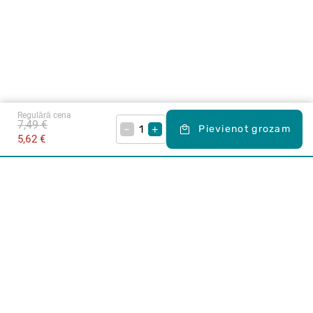
Regulārā cena
7,49 €
–
+
Pievienot grozam
5,62 €
Karjera Drogās
BUJ Biežāk uzdotie jautājumi
Lietošanas noteikumi