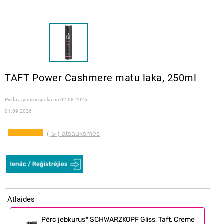
TAFT Power Cashmere matu laka, 250ml
Piedāvājums ir spēkā no
02.08.2026 -
01.09.2026
( 5 ) atsauksmes
Atlaides
Pērc jebkurus* SCHWARZKOPF Gliss, Taft, Creme