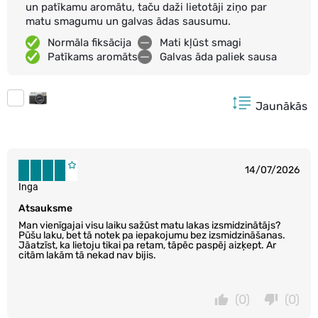
un patīkamu aromātu, taču daži lietotāji ziņo par
matu smagumu un galvas ādas sausumu.
Normāla fiksācija
Mati kļūst smagi
Patīkams aromāts
Galvas āda paliek sausa
Jaunākās
14/07/2026
Inga
Atsauksme
Man vienīgajai visu laiku sažūst matu lakas izsmidzinātājs?
Pūšu laku, bet tā notek pa iepakojumu bez izsmidzināšanas.
Jāatzīst, ka lietoju tikai pa retam, tāpēc paspēj aizķept. Ar
citām lakām tā nekad nav bijis.
(0)
(0)