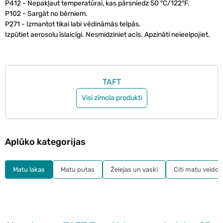
P412 - Nepakļaut temperatūrai, kas pārsniedz 50 °C/122°F.
P102 - Sargāt no bērniem.
P271 - Izmantot tikai labi vēdināmās telpās.
Izpūtiet aerosolu īslaicīgi. Nesmidziniet acīs. Apzināti neieelpojiet.
TAFT
Visi zīmola produkti
Aplūko kategorijas
Matu lakas
Matu putas
Želejas un vaski
Citi matu veidoš