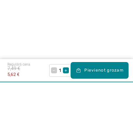
Regulārā cena
7,49 €
–
+
Pievienot grozam
5,62 €
Karjera Drogās
BUJ Biežāk uzdotie jautājumi
Lietošanas noteikumi