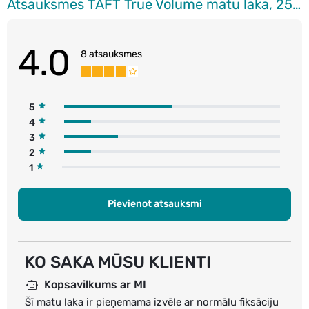
Atsauksmes TAFT True Volume matu laka, 250ml
4.0
8 atsauksmes
5
4
3
2
1
Pievienot atsauksmi
KO SAKA MŪSU KLIENTI
Kopsavilkums ar MI
Šī matu laka ir pieņemama izvēle ar normālu fiksāciju