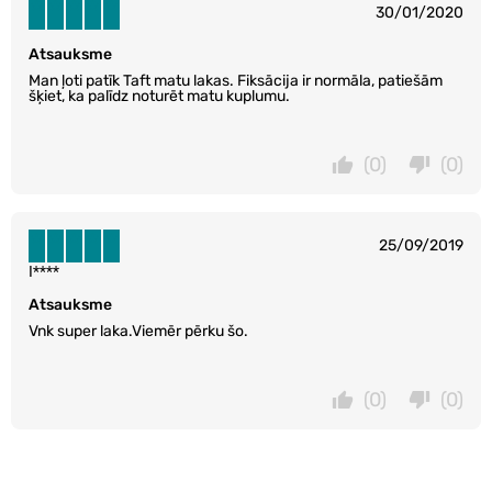
30/01/2020
Atsauksme
Man ļoti patīk Taft matu lakas. Fiksācija ir normāla, patiešām
šķiet, ka palīdz noturēt matu kuplumu.
(0)
(0)
25/09/2019
I****
Atsauksme
Vnk super laka.Viemēr pērku šo.
(0)
(0)