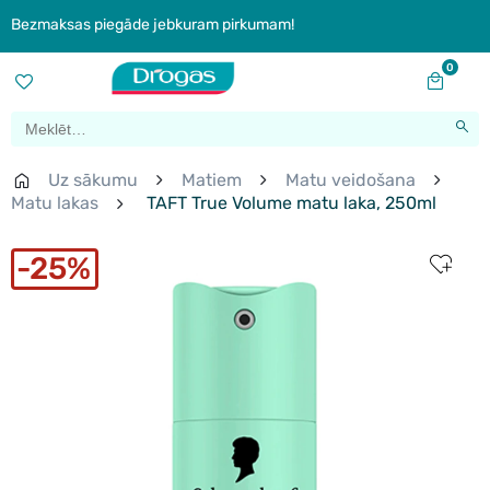
Bezmaksas piegāde jebkuram pirkumam!
0
Uz sākumu
Matiem
Matu veidošana
Matu lakas
TAFT True Volume matu laka, 250ml
25%