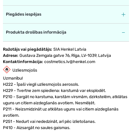
Piegādes iespējas
Produkta drošības informācija
Ražotājs vai piegādātājs
SIA Henkel Latvia
Adrese
Gustava Zemgala gatve 76, Rīga, LV-1039, Latvija
Kontaktinformācija
costmetics.lv@henkel.com
Uzliesmojošs
Uzmanību!
H222 - Īpaši viegli uzliesmojošs aerosols.
H229 - Tvertne zem spiediena: karstumā var eksplodēt.
P210 - Sargāt no karstuma, karstām virsmām, dzirkstelēm, atklātas
uguns un citiem aizdegšanās avotiem. Nesmēķēt.
P211 - Neizsmidzināt uz atklātas uguns vai citiem aizdegšanās
avotiem.
P251 - Nedurt vai nededzināt, arī pēc izlietošanas.
P410 - Aizsargāt no saules gaismas.