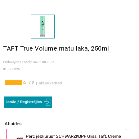
TAFT True Volume matu laka, 250ml
Piedāvājums ir spēkā no
02.08.2026 -
01.09.2026
( 8 ) atsauksmes
Atlaides
Pērc jebkurus* SCHWARZKOPF Gliss, Taft, Creme