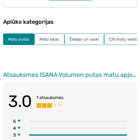
Aplūko kategorijas
Matu putas
Matu lakas
Želejas un vaski
Citi matu veidoš
Atsauksmes ISANA Volumen putas matu apjomam, 150ml
3.0
1 atsauksmes
5
4
3