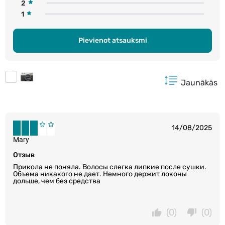
2
1
Pievienot atsauksmi
Jaunākās
14/08/2025
Mary
Отзыв
Прикола не поняла. Волосы слегка липкие после сушки.
Объема никакого не дает. Немного держит локоны
дольше, чем без средства
(0)
(0)