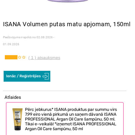
ISANA Volumen putas matu apjomam, 150ml
Piedāvājums ir spēkā no
02.08.2026 -
01.09.2026
( 1 ) atsauksmes
Atlaides
Pērc jebkurus* ISANA produktus par summu virs
7,99 eiro vienā pirkumā un saņem dāvanā ISANA
PROFESSIONAL Argan Oil Care šampūnu, 50 ml.
Tikai e-veikalā! *izņemot ISANA PROFESSIONAL
Argan Oil Care šampūnu, 50 ml