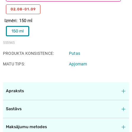
02.08-01.09
Izmēri
150 ml
150 ml
555945
PRODUKTA KONSISTENCE
Putas
MATU TIPS
Apjomam
Apraksts
Sastāvs
Maksājumu metodes