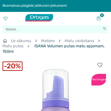
Bezmaksas piegāde jebkuram pirkumam!
0
Uz sākumu
Matiem
Matu veidošana
Matu putas
ISANA Volumen putas matu apjomam,
150ml
20%
Tikai Drogās!