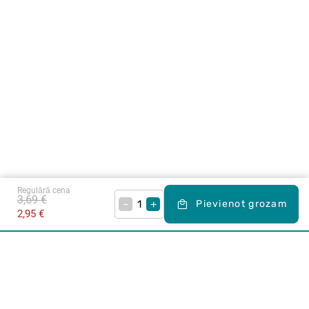
Regulārā cena
3,69 €
–
+
Pievienot grozam
2,95 €
Karjera Drogās