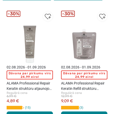
30%
30%
02.08.2026 - 01.09.2026
02.08.2026 - 01.09.2026
Dāvana par pirkumu virs
Dāvana par pirkumu virs
24,99 eiro!
24,99 eiro!
ALAMA Professional Repair
ALAMA Professional Repair
Keratin struktūru atjaunojošs
Keratin Refill struktūru
Regulārā cena
Regulārā cena
kondicionieris, 300ml
atjaunojošs šampūns,
6,99 €
12,99 €
1000ml
4,89 €
9,09 €
15
3