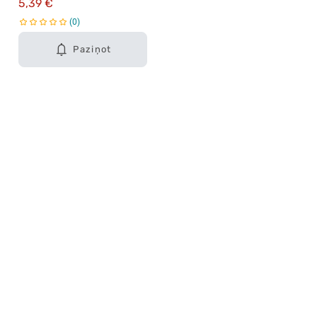
5,39 €
0
Paziņot
Karjera Drogās
BUJ Biežāk uzdotie jautājumi
Lietošanas noteikumi