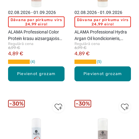
02.08.2026 - 01.09.2026
02.08.2026 - 01.09.2026
Dāvana par pirkumu virs
Dāvana par pirkumu virs
24,99 eiro!
24,99 eiro!
ALAMA Professional Color
ALAMA Professional Hydra
Protein krāsu aizsargājošs
Argan Oil kondicionieris,
Regulārā cena
Regulārā cena
kondicionieris, 300ml
300ml
6,99 €
6,99 €
4,89 €
4,89 €
4
5
Pievienot grozam
Pievienot grozam
30%
30%