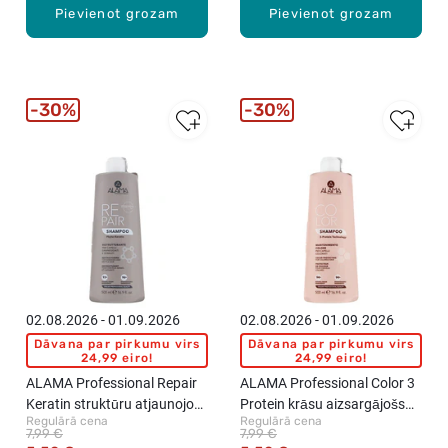
Pievienot grozam
Pievienot grozam
30%
30%
02.08.2026 - 01.09.2026
02.08.2026 - 01.09.2026
Dāvana par pirkumu virs
Dāvana par pirkumu virs
24,99 eiro!
24,99 eiro!
ALAMA Professional Repair
ALAMA Professional Color 3
Keratin struktūru atjaunojošs
Protein krāsu aizsargājošs
Regulārā cena
Regulārā cena
šampūns, 500ml
šampūns, 500ml
7,99 €
7,99 €