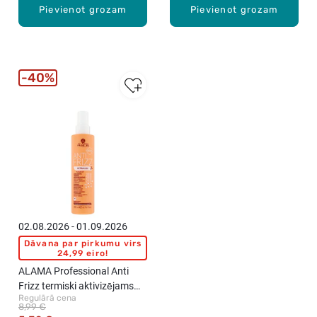
Pievienot grozam
Pievienot grozam
40%
02.08.2026 - 01.09.2026
Dāvana par pirkumu virs
24,99 eiro!
ALAMA Professional Anti
Frizz termiski aktivizējams
Regulārā cena
sprejs pret matu pūkošanos,
8,99 €
200ml