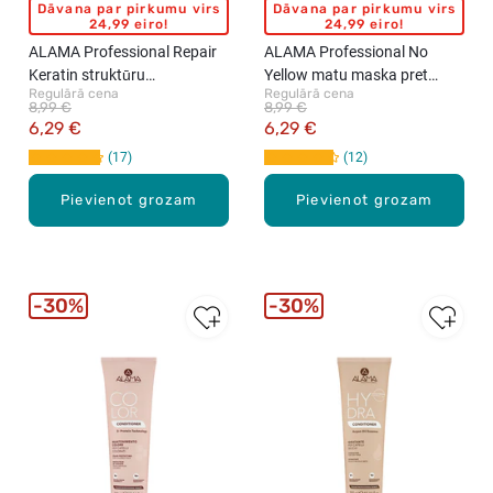
Dāvana par pirkumu virs
Dāvana par pirkumu virs
24,99 eiro!
24,99 eiro!
ALAMA Professional Repair
ALAMA Professional No
Keratin struktūru
Yellow matu maska pret
Regulārā cena
Regulārā cena
atjaunojoša matu maska,
dzelteno toni, 500ml
8,99 €
8,99 €
500ml
6,29 €
6,29 €
17
12
Pievienot grozam
Pievienot grozam
30%
30%