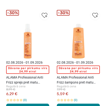
30%
30%
02.08.2026 - 01.09.2026
02.08.2026 - 01.09.2026
Dāvana par pirkumu virs
Dāvana par pirkumu virs
24,99 eiro!
24,99 eiro!
ALAMA Professional Anti
ALAMA Professional Anti
Frizz sprejs pret matu
Frizz šampūns pret matu
Regulārā cena
Regulārā cena
pūkošanos un mitruma
pūkošanos, 500ml
8,99 €
7,99 €
iedarbību, 150ml
6,29 €
5,59 €
0
0