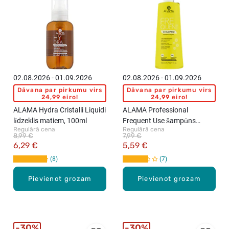
02.08.2026 - 01.09.2026
02.08.2026 - 01.09.2026
Dāvana par pirkumu virs
Dāvana par pirkumu virs
24,99 eiro!
24,99 eiro!
ALAMA Hydra Cristalli Liquidi
ALAMA Professional
līdzeklis matiem, 100ml
Frequent Use šampūns
Regulārā cena
Regulārā cena
ikdienas lietošanai, 500ml
8,99 €
7,99 €
6,29 €
5,59 €
8
7
Pievienot grozam
Pievienot grozam
30%
30%