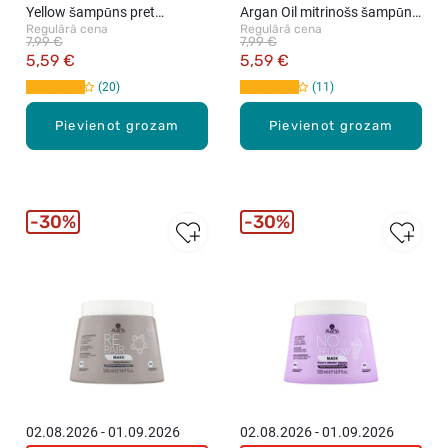
Yellow šampūns pret
Argan Oil mitrinošs šampūns,
Regulārā cena
Regulārā cena
dzelteno toni, 500ml
500ml
7,99 €
7,99 €
5,59 €
5,59 €
20
11
Pievienot grozam
Pievienot grozam
30%
30%
02.08.2026 - 01.09.2026
02.08.2026 - 01.09.2026