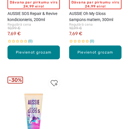
Dāvana par pirkumu virs
Dāvana par pirkumu virs
24,99 eiro!
24,99 eiro!
AUSSIE SOS Repair & Revive
AUSSIE Oh My Gloss
kondicionieris, 200ml
šampūns matiem, 300ml
Regulārā cena
Regulārā cena
10,99 €
10,99 €
7,69 €
7,69 €
0
0
Pievienot grozam
Pievienot grozam
30%