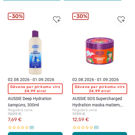
30%
30%
02.08.2026 - 01.09.2026
02.08.2026 - 01.09.2026
Dāvana par pirkumu virs
Dāvana par pirkumu virs
24,99 eiro!
24,99 eiro!
AUSSIE Deep Hydration
AUSSIE SOS Supercharged
šampūns, 300ml
Hydration maska matiem,
Regulārā cena
Regulārā cena
500ml
10,99 €
17,99 €
7,69 €
12,59 €
0
0