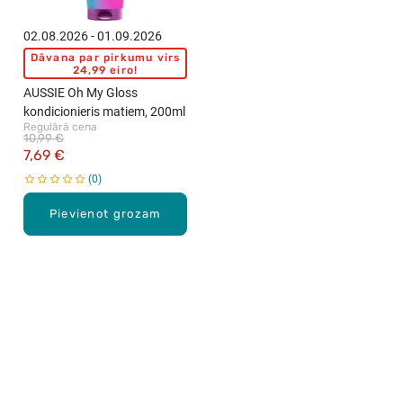
02.08.2026 - 01.09.2026
Dāvana par pirkumu virs
24,99 eiro!
AUSSIE Oh My Gloss
kondicionieris matiem, 200ml
Regulārā cena
10,99 €
7,69 €
0
Pievienot grozam
Karjera Drogās
BUJ Biežāk uzdotie jautājumi